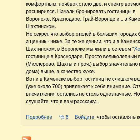
комфортным, ночёвок стало две, и спектр возм
расширился. Начали бронировать гостиницы в
Воронеже, Краснодаре, Грай-Воронце и... в Каме
Шахтинском.
Не секрет, что выбор отелей в больших городах 
а ценник - ниже. За те же деньги, что и в Каменск
Шахтинском, в Воронеже мы жили в сетевом
"Х
гостинице в Краснодаре. Просто великолепный 
(Миллерово, Шахты и проч.) выбор значительно 
дома) выше, а качество хуже.
Вот и в Каменске выбор гостиниц не слишком вел
(уже около 700) привлекает к себе внимание. От
впечатления остались не столь однозначные. Но мы
слушайте, что я вам расскажу...
о Гостевой дом "Пегас" в Каменск-Ша
Подробнее
6
Войдите
, чтобы оставлять 