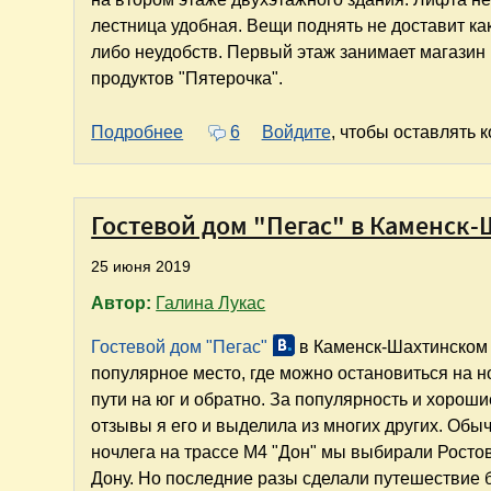
лестница удобная. Вещи поднять не доставит ка
либо неудобств. Первый этаж занимает магазин
продуктов "Пятерочка".
о Мини-отель "Дуэт" в Каменск-Шахт
Подробнее
6
Войдите
, чтобы оставлять 
Гостевой дом "Пегас" в Каменск-
25 июня 2019
Автор:
Галина Лукас
Гостевой дом "Пегас"
в Каменск-Шахтинском 
популярное место, где можно остановиться на н
пути на юг и обратно. За популярность и хороши
отзывы я его и выделила из многих других. Обы
ночлега на трассе М4 "Дон" мы выбирали Ростов
Дону. Но последние разы сделали путешествие 