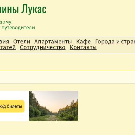
лины Лукас
дому!
, путеводители
вия
Отели
Апартаменты
Кафе
Города и стр
статей
Сотрудничество
Контакты