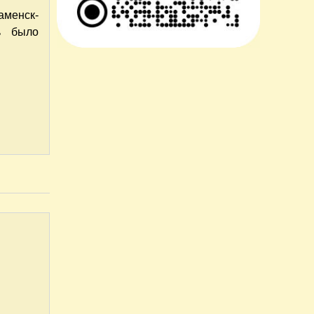
аменск-
ь было