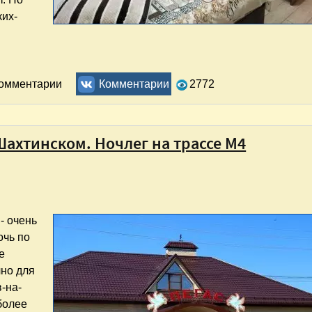
ких-
инском. Отзыв
комментарии
Комментарии
2772
Шахтинском. Ночлег на трассе М4
- очень
очь по
е
чно для
-на-
более