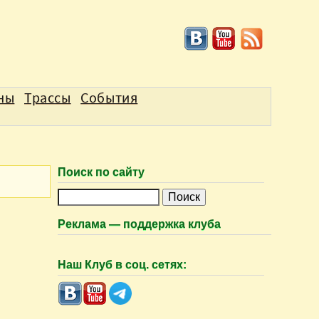
аны
Трассы
События
Поиск по сайту
П
о
Реклама — поддержка клуба
и
с
Наш Клуб в соц. сетях:
к