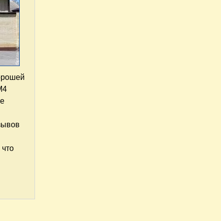
хорошей
М4
ые
тзывов
 что