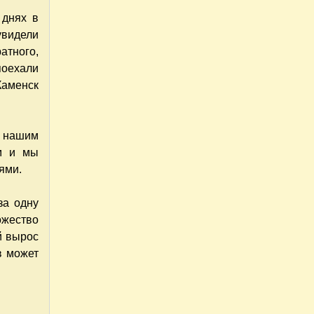
 днях в
увидели
тного,
поехали
Каменск
нашим
ом и мы
ями.
за одну
ожество
й вырос
в может