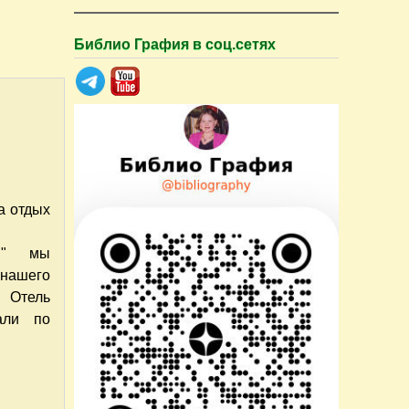
Библио Графия в соц.сетях
а отдых
й" мы
нашего
. Отель
али по