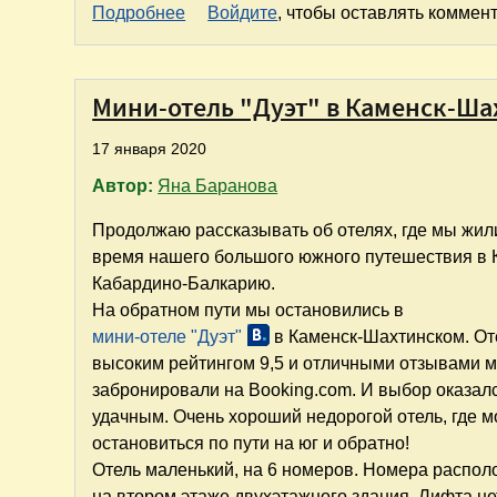
о Путешествие по маршруту Пицунда,
Подробнее
Войдите
, чтобы оставлять коммен
Мини-отель "Дуэт" в Каменск-Ша
17 января 2020
Автор:
Яна Баранова
Продолжаю рассказывать об отелях, где мы жил
время нашего большого южного путешествия в 
Кабардино-Балкарию.
На обратном пути мы остановились в
мини-отеле "Дуэт"
в Каменск-Шахтинском. От
высоким рейтингом 9,5 и отличными отзывами 
забронировали на Booking.com. И выбор оказал
удачным. Очень хороший недорогой отель, где 
остановиться по пути на юг и обратно!
Отель маленький, на 6 номеров. Номера распо
на втором этаже двухэтажного здания. Лифта не