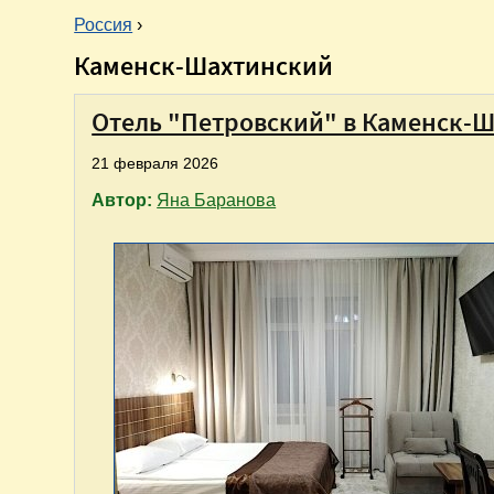
Россия
›
Каменск-Шахтинский
В
ы
Отель "Петровский" в Каменск-Ш
21 февраля 2026
з
Автор:
Яна Баранова
д
е
с
ь