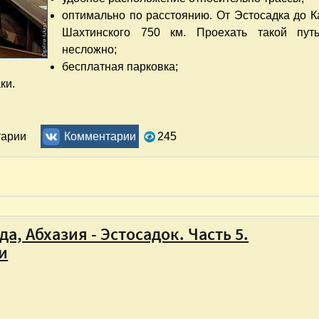
оптимально по расстоянию. От Эстосадка до К
Шахтинского 750 км. Проехать такой пут
несложно;
бесплатная парковка;
ки.
тинском. Отзыв
тарии
Комментарии
245
, Абхазия - Эстосадок. Часть 5.
и