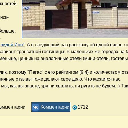
ожностей
нск-
больше,
-
олидей Инн"
. А в следующий раз расскажу об одной очень 
вариант транзитной гостиницы! В маленьких же городах на 
меньше, ценник на аналогичные отели (мини-отели, гостев
ик, поэтому "Пегас" с его рейтингом (9,4) и количеством о
личные отзывы тоже делают своё дело. Что касается нас,
, как вы знаете, зря ни хвалить, ни ругать не будем. :) Так
хтинском. Ночлег на трассе М4
комментарии
Комментарии
1712