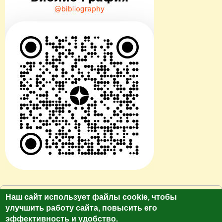
© Сайт клуб путешественников "Лукас Тур"
Наш сайт использует файлы cookie, чтобы
https://galina-lukas.ru.
улучшить работу сайта, повысить его
Копирование текста и фото только с разрешения
эффективность и удобство.