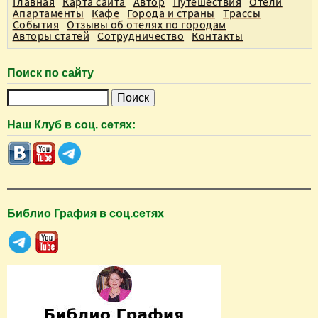
Главная
Карта сайта
Автор
Путешествия
Отели
Апартаменты
Кафе
Города и страны
Трассы
События
Отзывы об отелях по городам
Авторы статей
Сотрудничество
Контакты
Поиск по сайту
П
о
Наш Клуб в соц. сетях:
и
с
к
Библио Графия в соц.сетях