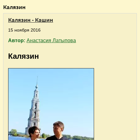
В
Калязин
ы
Калязин - Кашин
з
д
15 ноября 2016
е
Автор:
Анастасия Латыпова
с
Калязин
ь