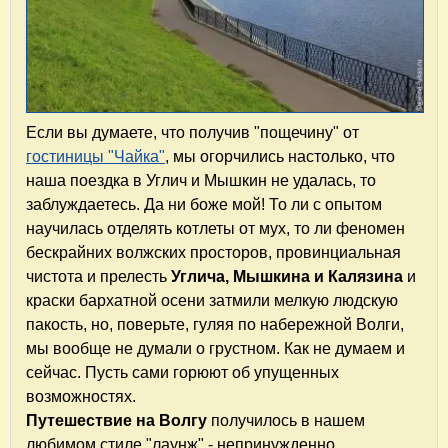
Если вы думаете, что получив "пощечину" от
гостиницы "Чайка"
, мы огорчились настолько, что
наша поездка в Углич и Мышкин не удалась, то
заблуждаетесь. Да ни боже мой! То ли с опытом
научилась отделять котлеты от мух, то ли феномен
бескрайних волжских просторов, провинциальная
чистота и прелесть
Углича, Мышкина и Калязина
и
краски бархатной осени затмили
мелкую
людскую
пакость, но, поверьте, гуляя по набережной Волги,
мы вообще не думали о грустном. Как не думаем и
сейчас. Пусть сами горюют об упущенных
возможностях.
Путешествие на Волгу
получилось в нашем
любимом стиле "лаунж" - непринужденно,