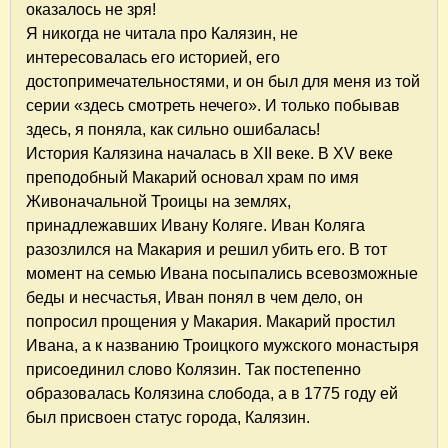
оказалось не зря!
Я никогда не читала про Калязин, не
интересовалась его историей, его
достопримечательностями, и он был для меня из той
серии «здесь смотреть нечего». И только побывав
здесь, я поняла, как сильно ошибалась!
История Калязина началась в XII веке. В XV веке
преподобный Макарий основал храм по имя
Живоначальной Троицы на землях,
принадлежавших Ивану Коляге. Иван Коляга
разозлился на Макария и решил убить его. В тот
момент на семью Ивана посыпались всевозможные
беды и несчастья, Иван понял в чем дело, он
попросил прощения у Макария. Макарий простил
Ивана, а к названию Троицкого мужского монастыря
присоединил слово Колязин. Так постепенно
образовалась Колязина слобода, а в 1775 году ей
был присвоен статус города, Калязин.