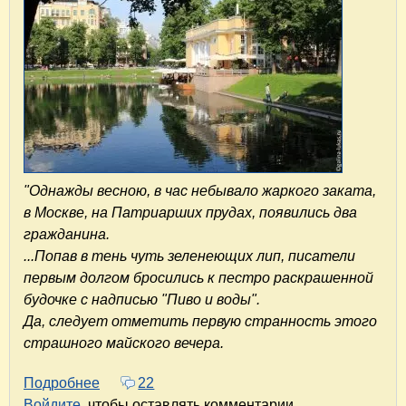
"Однажды весною, в час небывало жаркого заката,
в Москве, на Патриарших прудах, появились два
гражданина.
...Попав в тень чуть зеленеющих лип, писатели
первым долгом бросились к пестро раскрашенной
будочке с надписью "Пиво и воды".
Да, следует отметить первую странность этого
страшного майского вечера.
Подробнее
о Патриаршие пруды. Прогулки со всеми из
22
Войдите
, чтобы оставлять комментарии