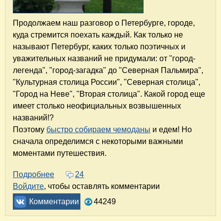
Продолжаем наш разговор о Петербурге, городе,
куда стремится поехать каждый. Как только не
называют Петербург, каких только поэтичных и
уважительных названий не придумали: от "город-
легенда", "город-загадка" до "Северная Пальмира",
"Культурная столица России", "Северная столица",
"Город на Неве", "Вторая столица". Какой город еще
имеет столько неофициальных возвышенных
названий!?
Поэтому
быстро собираем чемоданы
и едем! Но
сначала определимся с некоторыми важными
моментами путешествия.
Подробнее
о Первое путешествие в Петербург. Когда ех
24
Войдите
, чтобы оставлять комментарии
Комментарии
44249