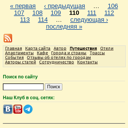
« первая
‹ предыдущая
…
106
С
107
108
109
110
111
112
113
114
…
следующая ›
т
последняя »
р
а
н
Главная
Карта сайта
Автор
Путешествия
Отели
и
Апартаменты
Кафе
Города и страны
Трассы
События
Отзывы об отелях по городам
ц
Авторы статей
Сотрудничество
Контакты
ы
Поиск по сайту
П
о
Наш Клуб в соц. сетях:
и
с
к