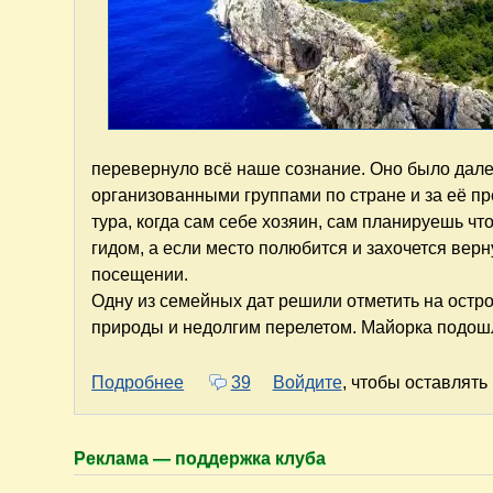
перевернуло всё наше сознание. Оно было дал
организованными группами по стране и за её пр
тура, когда сам себе хозяин, сам планируешь что
гидом, а если место полюбится и захочется вер
посещении.
Одну из семейных дат решили отметить на остро
природы и недолгим перелетом. Майорка подош
о Майорка. Две счастливые недели н
Подробнее
39
Войдите
, чтобы оставлят
Реклама — поддержка клуба