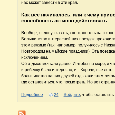
нас может занести в эти края.
Как все начиналось, или к чему прив
способность активно действовать
Вообще, к слову сказать, спонтанность наш коне
Большинство интереснейших поездок проходил
этом режиме (так, например, получилось с Ниж
Новгородом на майские праздники). Эта поездка
исключением.
Об отдыхе мечтали давно. И чтобы на море, и ч
и ребенку было интересно, и... Короче, все лето
большинство наших друзей отдыхали этим летом
где остановиться, что посмотреть. Но вот стр
о Окно в Европу. Незабываемые кан
Подробнее
24
Войдите
, чтобы оставлят