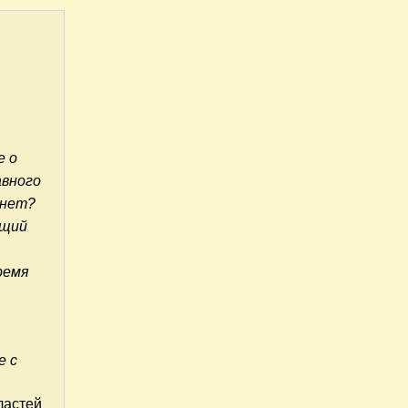
е о
авного
 нет?
ющий
ремя
е с
ластей