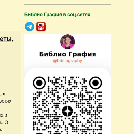
Библио Графия в соц.сетях
еты,
мых
стях,
х и
ь. О
на