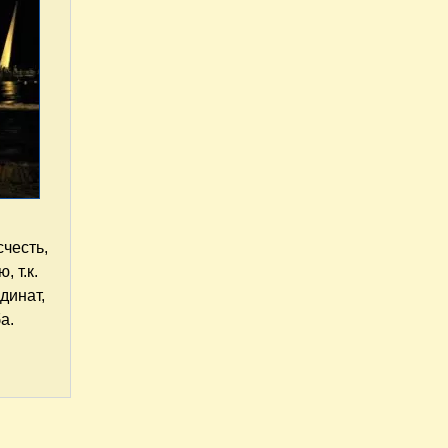
счесть,
 т.к.
динат,
а.