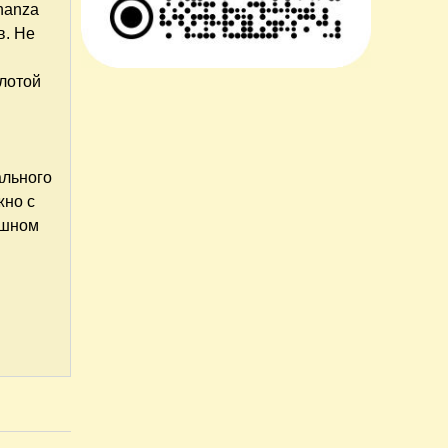
nanza
в. Не
плотой
ального
жно с
ешном
й