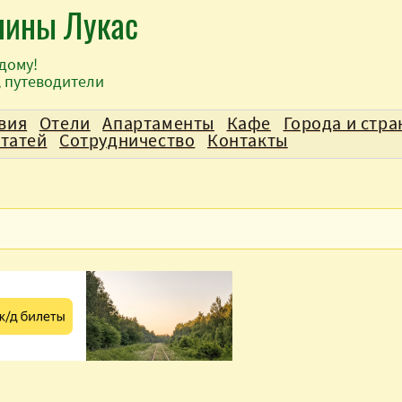
лины Лукас
дому!
, путеводители
вия
Отели
Апартаменты
Кафе
Города и стр
статей
Сотрудничество
Контакты