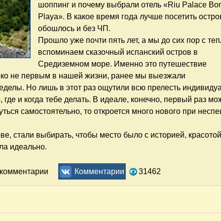
шоппинг и почему выбрали отель «Riu Palace Bo
Playa». В какое время года лучше посетить остро
обошлось и без ЧП.
Прошло уже почти пять лет, а мы до сих пор с те
вспоминаем сказочный испанский остров в
Средиземном море. Именно это путешествие
еко не первым в нашей жизни, ранее мы выезжали
еделы. Но лишь в этот раз ощутили всю прелесть индивиду
, где и когда тебе делать. В идеале, конечно, первый раз мо
нуться самостоятельно, то откроется много нового при несп
ве, стали выбирать, чтобы место было с историей, красото
ла идеально.
а острове. Достопримечательности, советы, рекомендации
ь комментарии
Комментарии
31462