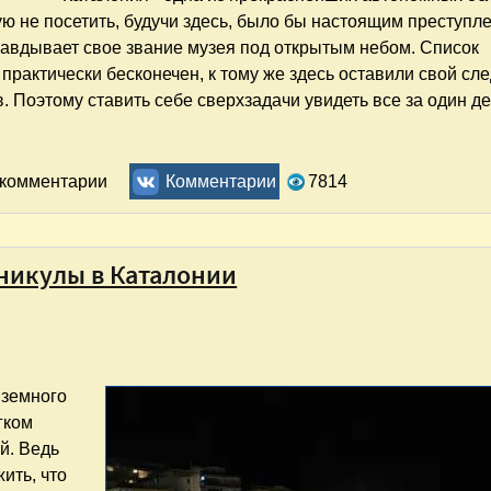
ую не посетить, будучи здесь, было бы настоящим преступл
авдывает свое звание музея под открытым небом. Список
практически бесконечен, к тому же здесь оставили свой сл
. Поэтому ставить себе сверхзадачи увидеть все за один д
льских пряников"
ь комментарии
Комментарии
7814
никулы в Каталонии
иземного
гком
й. Ведь
ить, что