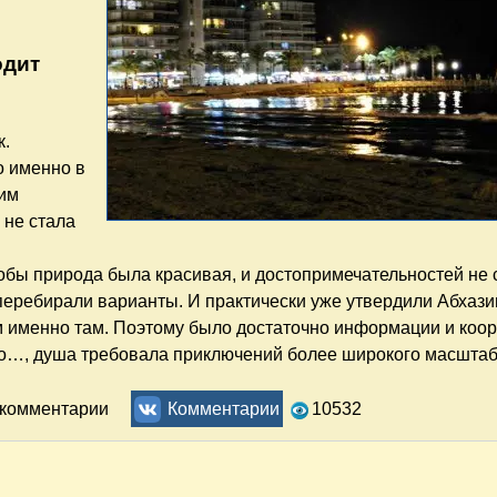
одит
к.
о именно в
ним
 не стала
тобы природа была красивая, и достопримечательностей не 
 перебирали варианты. И практически уже утвердили Абхазию,
 именно там. Поэтому было достаточно информации и коор
анно…, душа требовала приключений более широкого масштаб
икулы в Каталонии
ь комментарии
Комментарии
10532