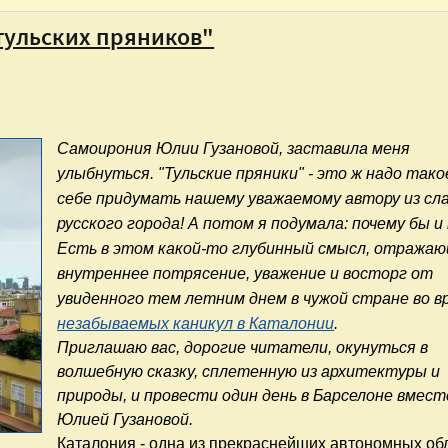
"тульских пряников"
Самоирония Юлии Гузановой, заставила
меня
улыбнуться. "Тульские пряники" - это ж надо тако
себе придумать нашему уважаемому автору из сл
русского города! А потом я подумала: почему бы и
Есть в этом какой-то глубинный смысл, отража
внутреннее потрясение, уважение и восторг от
увиденного тем летним днем в чужой стране во в
незабываемых каникул в Каталонии
.
Приглашаю вас, дорогие читатели, окунуться в
волшебную сказку, сплетенную из архитектуры и
природы, и провести один день в Барселоне вмест
Юлией Гузановой.
Каталония - одна из прекраснейших автономных об