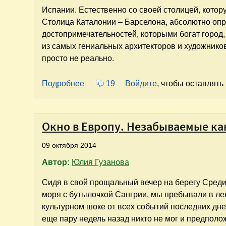
Испании. Естественно со своей столицей, котор
Столица Каталонии – Барселона, абсолютно опр
достопримечательностей, которыми богат город, 
из самых гениальных архитекторов и художников
просто не реально.
о Один день в Барселоне глазами "ту
Подробнее
19
Войдите
, чтобы оставлят
Окно в Европу. Незабываемые ка
09 октября 2014
Автор:
Юлия Гузанова
Сидя в свой прощальный вечер на берегу Сред
моря с бутылочкой Сангрии, мы пребывали в ле
культурном шоке от всех событий последних дне
еще пару недель назад никто не мог и предполож