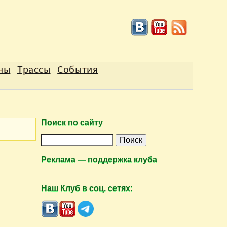
аны
Трассы
События
Поиск по сайту
П
о
Реклама — поддержка клуба
и
с
Наш Клуб в соц. сетях:
к