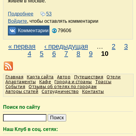
живем в Москве.
Подробнее
о До Алтая на машине: как доехать и что по
53
Войдите
, чтобы оставлять комментарии
Комментарии
79606
« первая
‹ предыдущая
…
2
3
С
4
5
6
7
8
9
10
т
р
Главная
Карта сайта
Автор
Путешествия
Отели
а
Апартаменты
Кафе
Города и страны
Трассы
События
Отзывы об отелях по городам
н
Авторы статей
Сотрудничество
Контакты
и
ц
Поиск по сайту
ы
П
о
Наш Клуб в соц. сетях:
и