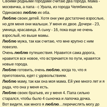
Своими родными городами считаю два города. Мама -
москвичка, а папа - с Урала, из города Челябинска.
Одинаково
люблю
их оба.
Люблю
своих детей. Хотя они уже достаточно взрослые,
но для меня они малыши. У меня их двое. Дочери - 23,
умница, красавица. А сыну - 16, пока еще не очень
взрослый, но выше мамы.
Люблю
мужа, так как считаю, что мне крупно с ним
повезло.
Очень
люблю
путешествия. Нравится сама дорога,
нравится все новое, что встречается по пути, нравятся
новые города.
Люблю
готовить, очень
люблю
, когда то, что я
приготовила, едят с удовольствием.
Люблю
маму, так как она моя мама. Ей уже много лет и я
рада, что она у меня есть.
Люблю
своих братьев, их у меня 4. Папа сильно
старался, чтобы было 4 сыночка и лапочка дочка.
Вот видите, как много я
люблю
…перечислять могу до