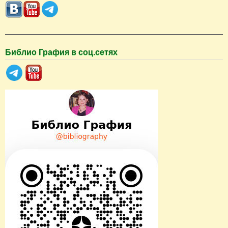
с
к
Библио Графия в соц.сетях