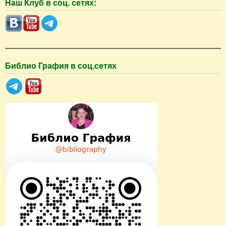
Наш Клуб в соц. сетях:
и
с
к
Библио Графия в соц.сетях