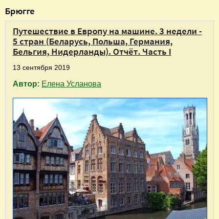
В
Брюгге
ы
Путешествие в Европу на машине. 3 недели -
з
5 стран (Беларусь, Польша, Германия,
д
Бельгия, Нидерланды). Отчёт. Часть I
е
13 сентября 2019
с
Автор:
Елена Усланова
ь