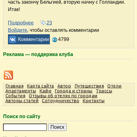
часть закончу Бельгией, вторую начну с Голландии.
Итак!
Подробнее
о Путешествие в Европу на машине. 3 недели 
23
Войдите
, чтобы оставлять комментарии
Комментарии
4799
Реклама — поддержка клуба
Главная
Карта сайта
Автор
Путешествия
Отели
Апартаменты
Кафе
Города и страны
Трассы
События
Отзывы об отелях по городам
Авторы статей
Сотрудничество
Контакты
Поиск по сайту
П
о