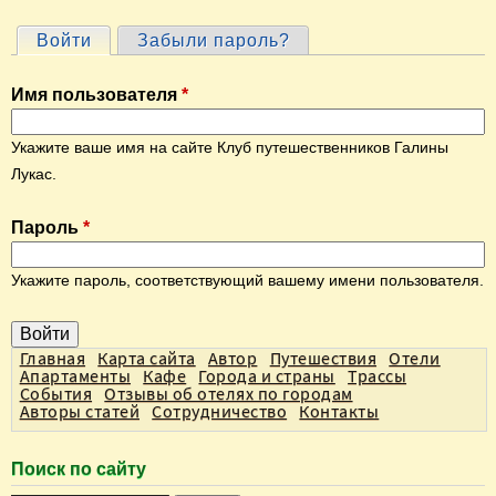
Войти
(активная вкладка)
Забыли пароль?
Г
л
Имя пользователя
*
а
в
Укажите ваше имя на сайте Клуб путешественников Галины
н
Лукас.
ы
Пароль
*
е
в
Укажите пароль, соответствующий вашему имени пользователя.
к
л
а
Главная
Карта сайта
Автор
Путешествия
Отели
Апартаменты
Кафе
Города и страны
Трассы
д
События
Отзывы об отелях по городам
Авторы статей
Сотрудничество
Контакты
к
и
Поиск по сайту