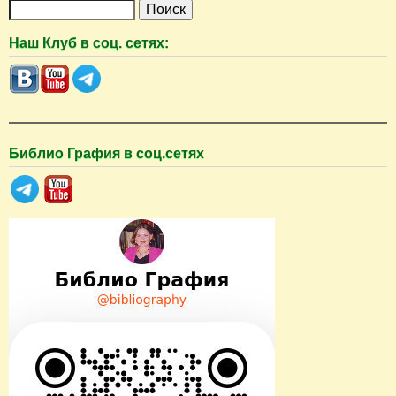
П
о
Наш Клуб в соц. сетях:
и
с
к
Библио Графия в соц.сетях