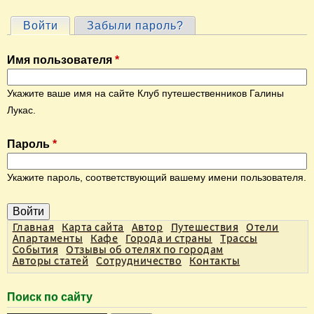
Войти
(активная вкладка)
Забыли пароль?
Г
л
Имя пользователя
*
а
в
Укажите ваше имя на сайте Клуб путешественников Галины
н
Лукас.
ы
Пароль
*
е
в
Укажите пароль, соответствующий вашему имени пользователя.
к
л
а
Главная
Карта сайта
Автор
Путешествия
Отели
Апартаменты
Кафе
Города и страны
Трассы
д
События
Отзывы об отелях по городам
Авторы статей
Сотрудничество
Контакты
к
и
Поиск по сайту