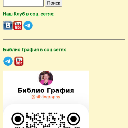
П
о
Наш Клуб в соц. сетях:
и
с
к
Библио Графия в соц.сетях