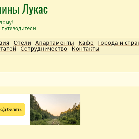
лины Лукас
дому!
, путеводители
вия
Отели
Апартаменты
Кафе
Города и стр
статей
Сотрудничество
Контакты