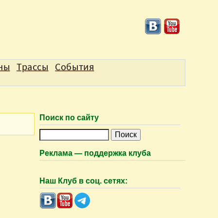
аны
Трассы
События
Поиск по сайту
П
о
Реклама — поддержка клуба
и
с
Наш Клуб в соц. сетях:
к