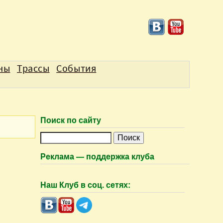
аны
Трассы
События
Поиск по сайту
П
о
Реклама — поддержка клуба
и
с
Наш Клуб в соц. сетях:
к