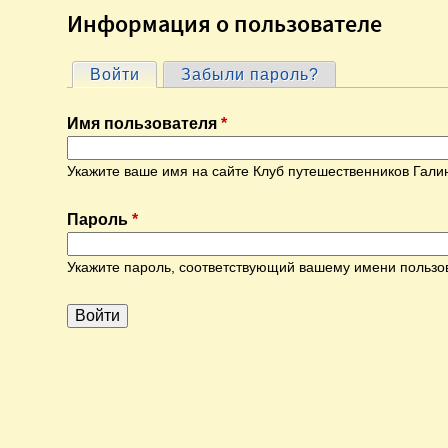
Информация о пользователе
Войти
(активная вкладка)
Забыли пароль?
Г
Имя пользователя
*
л
Укажите ваше имя на сайте Клуб путешественников Гали
а
Пароль
*
в
Укажите пароль, соответствующий вашему имени пользо
н
ы
е
в