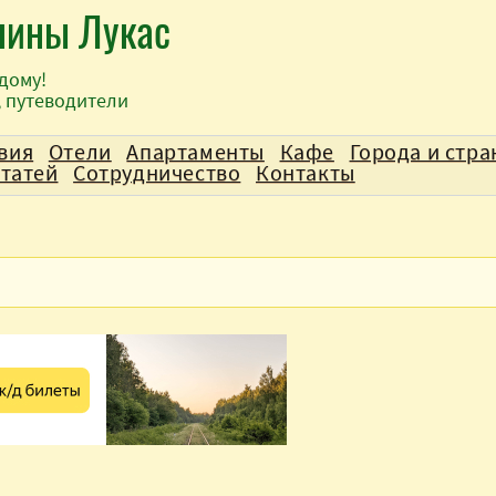
лины Лукас
дому!
, путеводители
вия
Отели
Апартаменты
Кафе
Города и стр
статей
Сотрудничество
Контакты