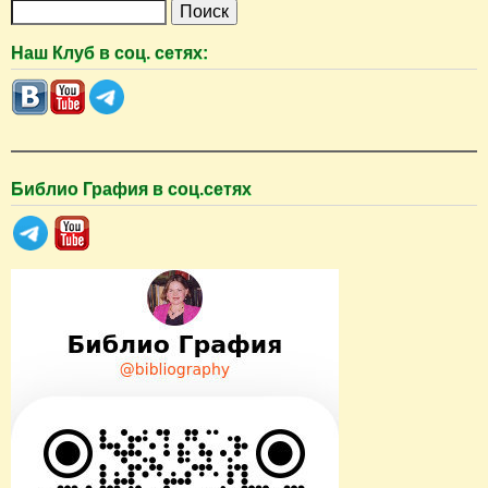
П
о
Наш Клуб в соц. сетях:
и
с
к
Библио Графия в соц.сетях