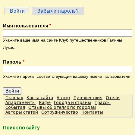
Войти
(активная вкладка)
Забыли пароль?
Г
л
Имя пользователя
*
а
в
Укажите ваше имя на сайте Клуб путешественников Галины
н
Лукас.
ы
Пароль
*
е
в
Укажите пароль, соответствующий вашему имени пользователя.
к
л
а
Главная
Карта сайта
Автор
Путешествия
Отели
Апартаменты
Кафе
Города и страны
Трассы
д
События
Отзывы об отелях по городам
Авторы статей
Сотрудничество
Контакты
к
и
Поиск по сайту