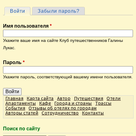
Войти
(активная вкладка)
Забыли пароль?
Г
л
Имя пользователя
*
а
в
Укажите ваше имя на сайте Клуб путешественников Галины
н
Лукас.
ы
Пароль
*
е
в
Укажите пароль, соответствующий вашему имени пользователя.
к
л
а
Главная
Карта сайта
Автор
Путешествия
Отели
Апартаменты
Кафе
Города и страны
Трассы
д
События
Отзывы об отелях по городам
Авторы статей
Сотрудничество
Контакты
к
и
Поиск по сайту