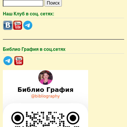
П
о
Наш Клуб в соц. сетях:
и
с
к
Библио Графия в соц.сетях