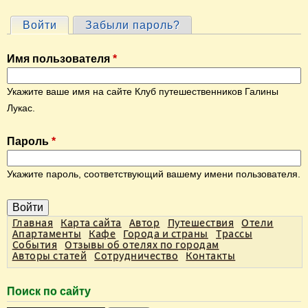
Войти
(активная вкладка)
Забыли пароль?
Г
л
Имя пользователя
*
а
в
Укажите ваше имя на сайте Клуб путешественников Галины
н
Лукас.
ы
Пароль
*
е
в
Укажите пароль, соответствующий вашему имени пользователя.
к
л
а
Главная
Карта сайта
Автор
Путешествия
Отели
Апартаменты
Кафе
Города и страны
Трассы
д
События
Отзывы об отелях по городам
Авторы статей
Сотрудничество
Контакты
к
и
Поиск по сайту