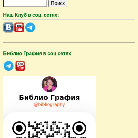
П
о
Наш Клуб в соц. сетях:
и
с
к
Библио Графия в соц.сетях