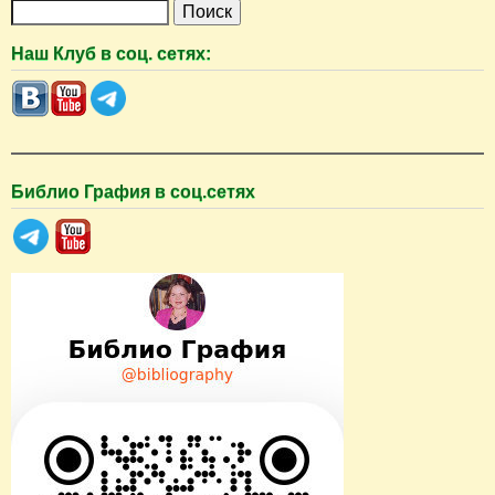
П
о
Наш Клуб в соц. сетях:
и
с
к
Библио Графия в соц.сетях