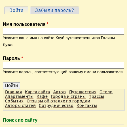
Войти
(активная вкладка)
Забыли пароль?
Г
л
Имя пользователя
*
а
в
Укажите ваше имя на сайте Клуб путешественников Галины
н
Лукас.
ы
Пароль
*
е
в
Укажите пароль, соответствующий вашему имени пользователя.
к
л
а
Главная
Карта сайта
Автор
Путешествия
Отели
Апартаменты
Кафе
Города и страны
Трассы
д
События
Отзывы об отелях по городам
Авторы статей
Сотрудничество
Контакты
к
и
Поиск по сайту