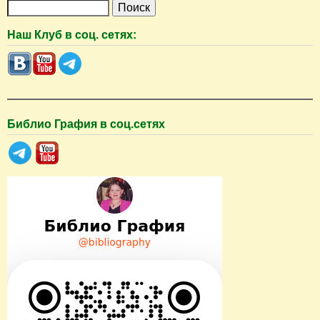
П
о
Наш Клуб в соц. сетях:
и
с
к
Библио Графия в соц.сетях