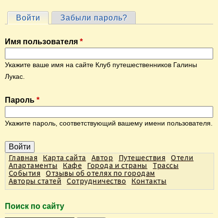
Войти
(активная вкладка)
Забыли пароль?
Г
л
Имя пользователя
*
а
в
Укажите ваше имя на сайте Клуб путешественников Галины
н
Лукас.
ы
Пароль
*
е
в
Укажите пароль, соответствующий вашему имени пользователя.
к
л
а
Главная
Карта сайта
Автор
Путешествия
Отели
Апартаменты
Кафе
Города и страны
Трассы
д
События
Отзывы об отелях по городам
Авторы статей
Сотрудничество
Контакты
к
и
Поиск по сайту