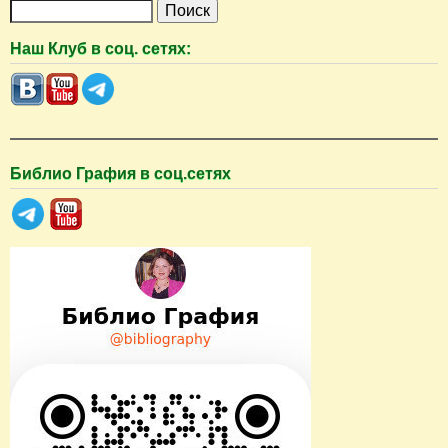
П
о
Наш Клуб в соц. сетях:
и
с
к
Библио Графия в соц.сетях