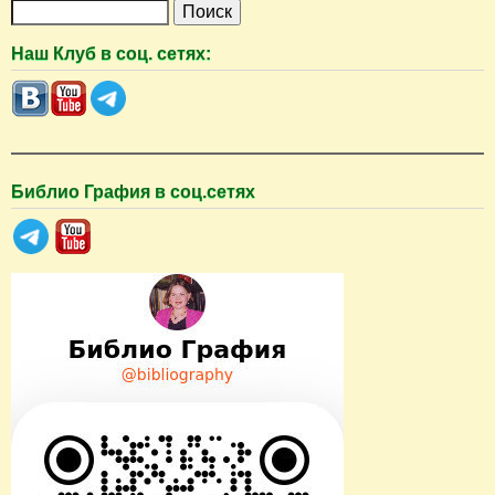
П
о
Наш Клуб в соц. сетях:
и
с
к
Библио Графия в соц.сетях