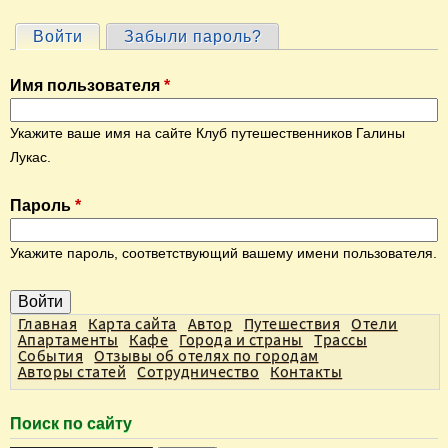
Войти
(активная вкладка)
Забыли пароль?
Г
л
Имя пользователя
*
а
в
Укажите ваше имя на сайте Клуб путешественников Галины
н
Лукас.
ы
Пароль
*
е
в
Укажите пароль, соответствующий вашему имени пользователя.
к
л
а
Главная
Карта сайта
Автор
Путешествия
Отели
Апартаменты
Кафе
Города и страны
Трассы
д
События
Отзывы об отелях по городам
Авторы статей
Сотрудничество
Контакты
к
и
Поиск по сайту