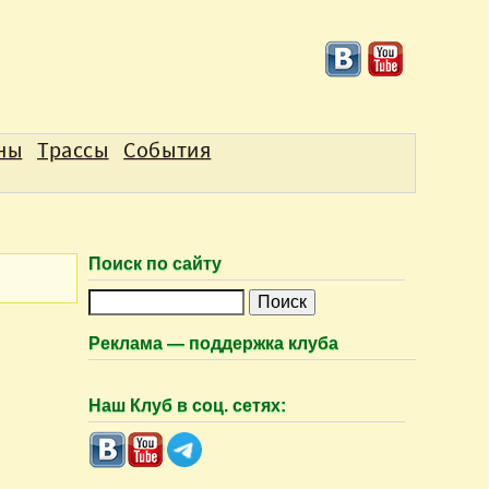
аны
Трассы
События
Поиск по сайту
П
о
Реклама — поддержка клуба
и
с
Наш Клуб в соц. сетях:
к