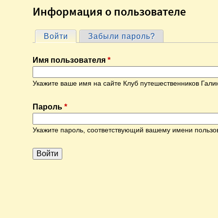
Информация о пользователе
Войти
(активная вкладка)
Забыли пароль?
Г
Имя пользователя
*
л
Укажите ваше имя на сайте Клуб путешественников Гали
а
Пароль
*
в
Укажите пароль, соответствующий вашему имени пользо
н
ы
е
в