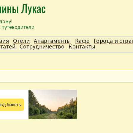
лины Лукас
дому!
, путеводители
вия
Отели
Апартаменты
Кафе
Города и стр
статей
Сотрудничество
Контакты