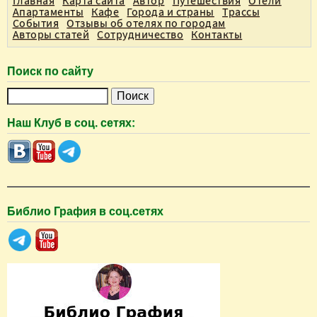
Главная
Карта сайта
Автор
Путешествия
Отели
Апартаменты
Кафе
Города и страны
Трассы
События
Отзывы об отелях по городам
Авторы статей
Сотрудничество
Контакты
Поиск по сайту
П
о
Наш Клуб в соц. сетях:
и
с
к
Библио Графия в соц.сетях