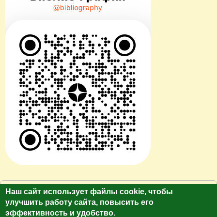
© Сайт клуб путешественников "Лукас Тур"
Наш сайт использует файлы cookie, чтобы
https://galina-lukas.ru.
улучшить работу сайта, повысить его
эффективность и удобство.
Копирование текста и фото только с разрешения