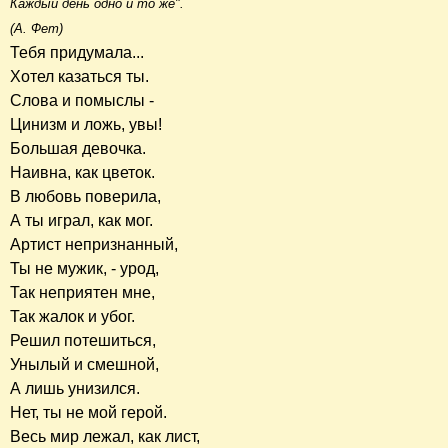
Каждый день одно и то же".
(А. Фет)
Тебя придумала...
Хотел казаться ты.
Слова и помыслы -
Цинизм и ложь, увы!
Большая девочка.
Наивна, как цветок.
В любовь поверила,
А ты играл, как мог.
Артист непризнанный,
Ты не мужик, - урод,
Так неприятен мне,
Так жалок и убог.
Решил потешиться,
Унылый и смешной,
А лишь унизился.
Нет, ты не мой герой.
Весь мир лежал, как лист,