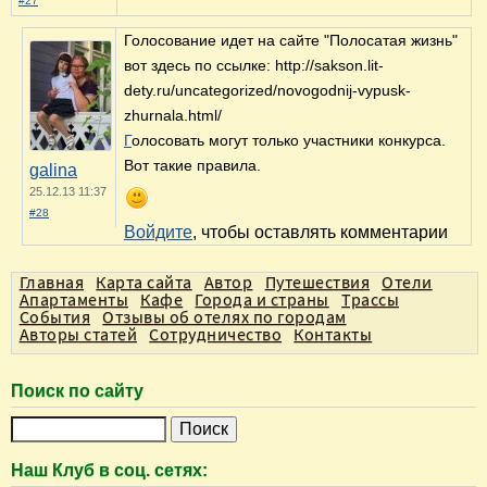
#27
Голосование идет на сайте "Полосатая жизнь"
вот здесь по ссылке: http://sakson.lit-
dety.ru/uncategorized/novogodnij-vypusk-
zhurnala.html/
Г
олосовать могут только участники конкурса.
Вот такие правила.
galina
25.12.13 11:37
#28
Войдите
, чтобы оставлять комментарии
Главная
Карта сайта
Автор
Путешествия
Отели
Апартаменты
Кафе
Города и страны
Трассы
События
Отзывы об отелях по городам
Авторы статей
Сотрудничество
Контакты
Поиск по сайту
П
о
Наш Клуб в соц. сетях:
и