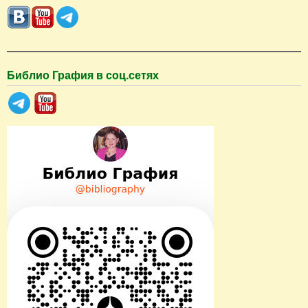
с
к
Библио Графия в соц.сетях