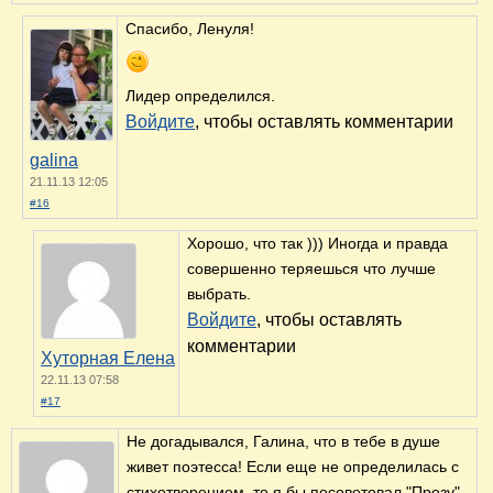
Спасибо, Ленуля!
Лидер определился.
Войдите
, чтобы оставлять комментарии
galina
21.11.13 12:05
#16
Хорошо, что так ))) Иногда и правда
совершенно теряешься что лучше
выбрать.
Войдите
, чтобы оставлять
комментарии
Хуторная Елена
22.11.13 07:58
#17
Не догадывался, Галина, что в тебе в душе
живет поэтесса! Если еще не определилась с
стихотворением, то я бы посоветовал "Прозу"