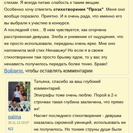
стихам. Я всегда питаю слабость к таким вещам.
Особенно хочу отметить
стихотворение "Проза"
. Меня оно
вообще поразило. Приятно. И я очень рада, что именно его
вы выбрали к участию в конкурсе.
А последний стих... В нем чувствуется, как огорчена
расстроенная девушка. Злоба и унижение от ощущения, что
ее просто использовали, переданы очень ярко. Мне оно
напомнила мой стих
Ненавижу!
Но если я в своем
стихотворении там просто брызжу ядом, то у вас эту
ненависть получилось передать более тонко. Браво!
Войдите
, чтобы оставлять комментарии
Татьяна, спасибо за ваш глубокий
комментарий.
Эпиграфы тоже очень люблю. Порой в 2-х
строчках такая глубина заключена, что прямо
ах!
Насчет последнего стихотворения - девушка
galina
оказалась скромной умницей, использовать ее
29.11.13 10:07
#23
не получилось. Но тонкие струны души были