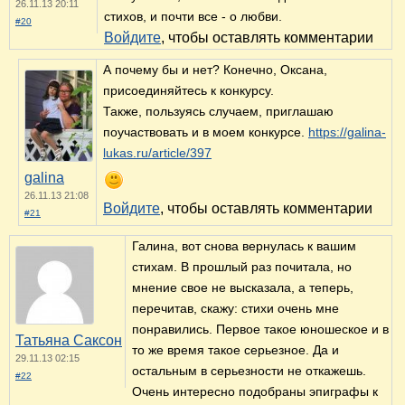
26.11.13 20:11
стихов, и почти все - о любви.
#20
Войдите
, чтобы оставлять комментарии
А почему бы и нет? Конечно, Оксана,
присоединяйтесь к конкурсу.
Также, пользуясь случаем, приглашаю
поучаствовать и в моем конкурсе.
https://galina-
lukas.ru/article/397
galina
26.11.13 21:08
Войдите
, чтобы оставлять комментарии
#21
Галина, вот снова вернулась к вашим
стихам. В прошлый раз почитала, но
мнение свое не высказала, а теперь,
перечитав, скажу: стихи очень мне
понравились. Первое такое юношеское и в
Татьяна Саксон
то же время такое серьезное. Да и
29.11.13 02:15
остальным в серьезности не откажешь.
#22
Очень интересно подобраны эпиграфы к