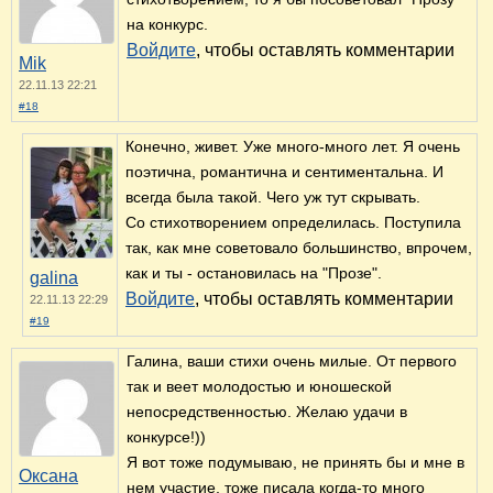
на конкурс.
Войдите
, чтобы оставлять комментарии
Mik
22.11.13 22:21
#18
Конечно, живет. Уже много-много лет. Я очень
поэтична, романтична и сентиментальна. И
всегда была такой. Чего уж тут скрывать.
Со стихотворением определилась. Поступила
так, как мне советовало большинство, впрочем,
как и ты - остановилась на "Прозе".
galina
Войдите
, чтобы оставлять комментарии
22.11.13 22:29
#19
Галина, ваши стихи очень милые. От первого
так и веет молодостью и юношеской
непосредственностью. Желаю удачи в
конкурсе!))
Я вот тоже подумываю, не принять бы и мне в
Оксана
нем участие, тоже писала когда-то много