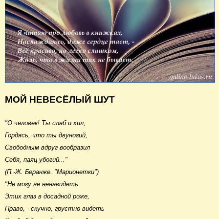
МОЙ НЕВЕСЁЛЫЙ ШУТ
"О человек! Ты слаб и хил,
Гордясь, что ты двуногий,
Свободным вдруг вообразил
Себя, паяц убогий..."
(П.-Ж. Беранже. "Марионетки")
"Не могу не ненавидеть
Этих глаз в досадной роже,
Право, - скучно, грустно видеть