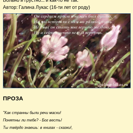
Больно и грустно... и как-то не так.
Автор: Галина Лукас (16-ти лет от роду)
ПРОЗА
"Как странны были речи маски!
Понятны ли тебе? - Бог весть!
Ты твёрдо знаешь: в книгах - сказки!,