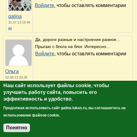
Войдите
, чтобы оставлять комментарии
galina
31.07.13 19:46
#8
Да, дороги разные и настроение разное...
Прыгаю с блога на блог. Интересно...
Войдите
, чтобы оставлять комментарии
Ольга
02.08.13 20:38
#9
Наш сайт использует файлы cookie, чтобы
улучшить работу сайта, повысить его
Да, и дороги хорошие и грибов много.
эффективность и удобство.
Если бы не ж.д. переезд в Чкаловском... :(
Продолжая использовать сайт galina-lukas.ru, вы соглашаетесь на
Мы из-за него на автобус опоздали.
использование файлов cookie.
Путепровод, правда, строят.
Войдите
, чтобы оставлять комментарии
Серый_волк
Понятно
Добавить комментарий
20.08.13 12:47