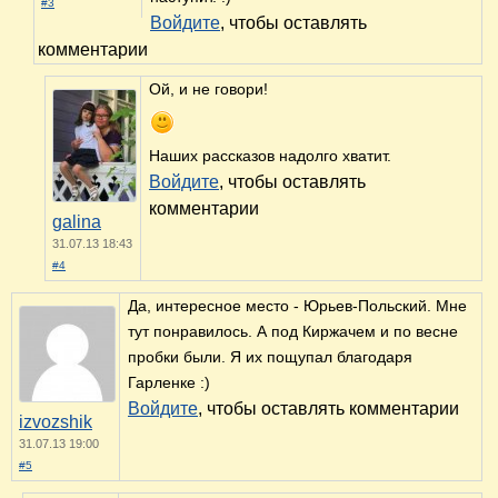
#3
Войдите
, чтобы оставлять
комментарии
Ой, и не говори!
Наших рассказов надолго хватит.
Войдите
, чтобы оставлять
комментарии
galina
31.07.13 18:43
#4
Да, интересное место - Юрьев-Польский. Мне
тут понравилось. А под Киржачем и по весне
пробки были. Я их пощупал благодаря
Гарленке :)
Войдите
, чтобы оставлять комментарии
izvozshik
31.07.13 19:00
#5