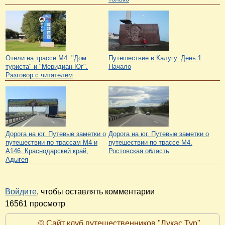
Отели на трассе М4: "Дом
Путешествие в Калугу. День 1.
туриста" и "Меридиан-Юг".
Начало
Разговор с читателем
Дорога на юг. Путевые заметки о
Дорога на юг. Путевые заметки о
путешествии по трассам М4 и
путешествии по трассе М4.
А146. Краснодарский край,
Ростовская область
Адыгея
Войдите
, чтобы оставлять комментарии
16561 просмотр
© Сайт клуб путешественников "Лукас Тур"