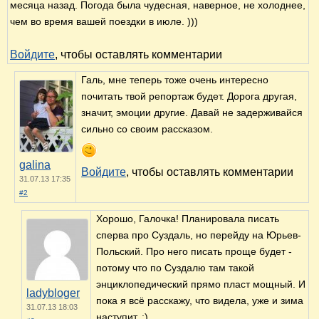
месяца назад. Погода была чудесная, наверное, не холоднее,
чем во время вашей поездки в июле. )))
Войдите
, чтобы оставлять комментарии
Галь, мне теперь тоже очень интересно
почитать твой репортаж будет. Дорога другая,
значит, эмоции другие. Давай не задерживайся
сильно со своим рассказом.
galina
Войдите
, чтобы оставлять комментарии
31.07.13 17:35
#2
Хорошо, Галочка! Планировала писать
сперва про Суздаль, но перейду на Юрьев-
Польский. Про него писать проще будет -
потому что по Суздалю там такой
энциклопедический прямо пласт мощный. И
ladybloger
пока я всё расскажу, что видела, уже и зима
31.07.13 18:03
наступит. :)