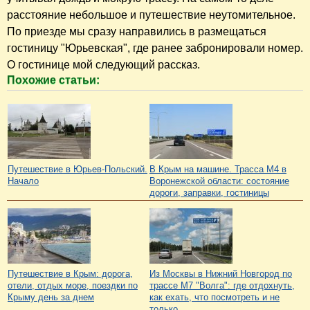
расстояние небольшое и путешествие неутомительное.
По приезде мы сразу направились в размещаться
гостиницу "Юрьевская", где ранее забронировали номер.
О гостинице мой следующий рассказ.
Похожие статьи:
Путешествие в Юрьев-Польский.
В Крым на машине. Трасса М4 в
Начало
Воронежской области: состояние
дороги, заправки, гостиницы
Путешествие в Крым: дорога,
Из Москвы в Нижний Новгород по
отели, отдых море, поездки по
трассе М7 "Волга": где отдохнуть,
Крыму день за днем
как ехать, что посмотреть и не
только