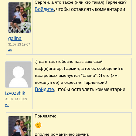
Сергей, а что такое (или кто такая) Гарленка?
Войдите
, чтобы оставлять комментарии
galina
31.07.13 19:07
#6
:) да я так любовно называю свой
наф(в)игатор: Гармин, а голос сообщений в
настройках именуется "Елена". Я его (хм,
пожалуй её) и окрестил Гарленкой8
Войдите
, чтобы оставлять комментарии
izvozshik
31.07.13 19:09
#7
Поняяятно.
Вполне романтично звучит.