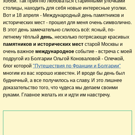
хобби. Так приятно любоваться старинными улочками
столицы, находить для себя новые интересные уголки.
Вот и 18 апреля - Международный день памятников и
исторических мест - прошел для меня очень символично.
В этот день замечательно слилось всё: ясный, по-
летнему тёплый
день
, несколько потрясающе красивых
памятников и исторических мест
старой Москвы и
очень важное
международное
событие - встреча с моей
подругой из Болгарии Ольгой Коноваловой - Олечкой,
блог которой
"Путешествия по Франции и Болгарии"
многим из вас хорошо известен. И вроде бы день был
будничный, а все получилось на славу. И это лишнее
доказательство того, что чудеса мы делаем своими
руками. Главное желать их и идти им навстречу.