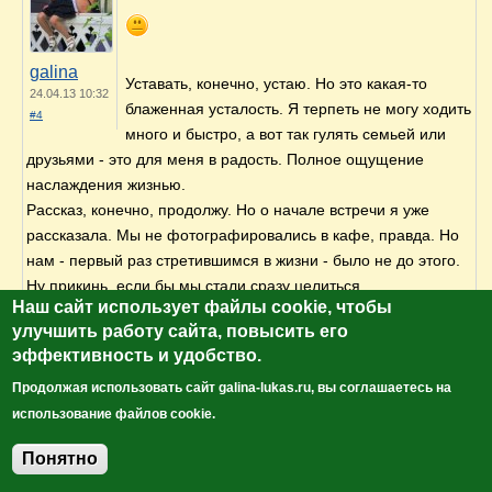
galina
Уставать, конечно, устаю. Но это какая-то
24.04.13 10:32
блаженная усталость. Я терпеть не могу ходить
#4
много и быстро, а вот так гулять семьей или
друзьями - это для меня в радость. Полное ощущение
наслаждения жизнью.
Рассказ, конечно, продолжу. Но о начале встречи я уже
рассказала. Мы не фотографировались в кафе, правда. Но
нам - первый раз стретившимся в жизни - было не до этого.
Ну прикинь, если бы мы стали сразу целиться
Наш сайт использует файлы cookie, чтобы
фотоаппаратом друг в друга. А поговорить? А посмотреть
улучшить работу сайта, повысить его
друг другу в глаза?
эффективность и удобство.
Позже мы друг друга пофотографировали. К сожалению,
общих фоток нет. Мы были вдвоем, а доверять свой фотик
Продолжая использовать сайт galina-lukas.ru, вы соглашаетесь на
чужим людям я не рискну.
использование файлов cookie.
Понятно
Добавить комментарий
Войдите
, чтобы оставлять комментарии