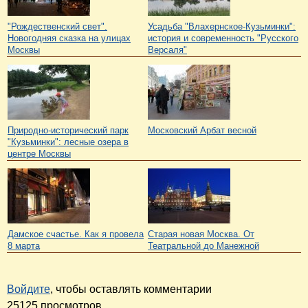
"Рождественский свет".
Усадьба "Влахернское-Кузьминки":
Новогодняя сказка на улицах
история и современность "Русского
Москвы
Версаля"
Природно-исторический парк
Московский Арбат весной
"Кузьминки": лесные озера в
центре Москвы
Дамское счастье. Как я провела
Старая новая Москва. От
8 марта
Театральной до Манежной
Войдите
, чтобы оставлять комментарии
25125 просмотров