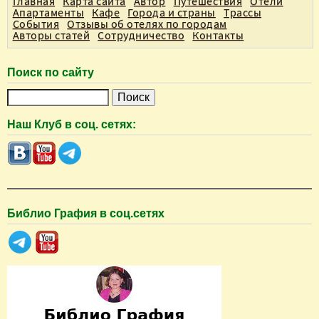
Главная
Карта сайта
Автор
Путешествия
Отели
Апартаменты
Кафе
Города и страны
Трассы
События
Отзывы об отелях по городам
Авторы статей
Сотрудничество
Контакты
Поиск по сайту
П
о
Наш Клуб в соц. сетях:
и
с
к
Библио Графия в соц.сетях