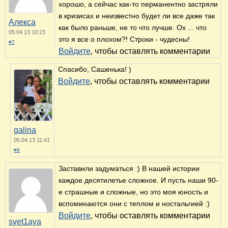
хорошо, а сейчас как-то перманентно застряли
в кризисах и неизвестно будет ли все даже так
Алекса
как было раньше, не то что лучше. Ох ... что
05.04.13 10:23
это я все о плохом?! Строки - чудесны!
#7
Войдите
, чтобы оставлять комментарии
Спасибо, Сашенька! )
Войдите
, чтобы оставлять комментарии
galina
05.04.13 11:41
#8
Заставили задуматься :) В нашей истории
каждое десятилетье сложное. И пусть наши 90-
е страшные и сложные, но это моя юность и
вспоминаются они с теплом и ностальгией :)
Войдите
, чтобы оставлять комментарии
svet1aya