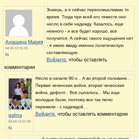
Знаешь, а я сейчас переосмысливаю то
время. Тогда при всей его тяжести оно
несло в себе надежду. Казалось, еще
немного - и все будет хорошо, все
получится. А сейчас такого ощущения нет
Анашина Мария
- я имею ввиду именно политическую
04.04.13 21:33
составляющую.
#1
Войдите
, чтобы оставлять
комментарии
Несло в начале 90-х... А во второй половине...
Первая чеченская война, вторая чеченская
война, дефолт... Всё сыпалось... Мы еще
молодые были, поэтому все так легко
пережили - с надеждой...
Войдите
, чтобы оставлять комментарии
galina
04.04.13 21:40
#2
А я уже не очень молодой был, но я искал-