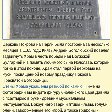
Церковь Покрова на Нерли была построена за несколько
месяцев в 1165 году. Князь Андрей Боголюбский повелел
вздвигнуть Храм в честь победы над Волжской
Булгарией и в память любимого сына Изяслава, который
погиб в этом походе. Храм стал первой церковью на
Руси, посвященной новому празднику Покрова
Пресвятой Богородицы.
Стены Храма украшены резьбой по камню
. Ниже на
фотографии вы видите фигуру библейского царя Давила
с псалтырью в руке - древним музыкальным
инструментом. Вокруг него звери и птицы - львы, голуби,
олени, завороженные его игрой, а также грифоны -