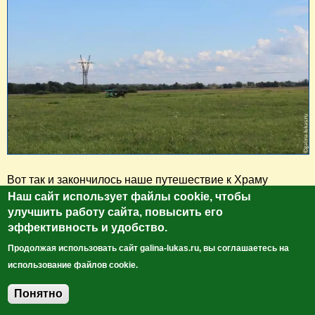
Вот так и закончилось наше путешествие к Храму
Покрова на Нерли... На память мы купили магнитики,
Наш сайт использует файлы cookie, чтобы
улучшить работу сайта, повысить его
колокольчики, а также дудочку и трещетку для нашей
эффективность и удобство.
маленькой путешественницы. Но на этом наши
приключения в этот день не закончилось - мы
Продолжая использовать сайт galina-lukas.ru, вы соглашаетесь на
отправились в
Кидекшу
. Но об этом в следующий раз.
использование файлов cookie.
Понятно
А на последок, как и обещала, фото с перехода на
Добавить комментарий
Боголюбский монастырь, фото самого перехода через ж/