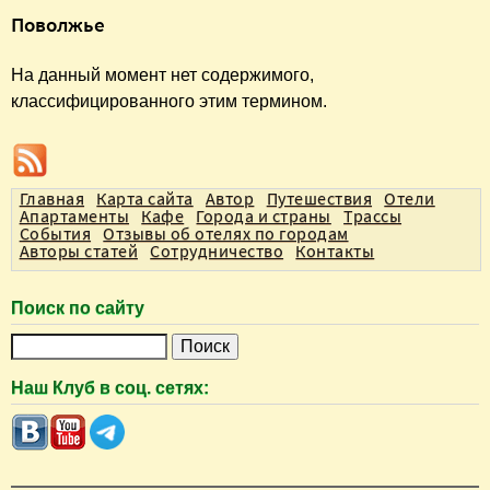
В
Поволжье
ы
з
На данный момент нет содержимого,
классифицированного этим термином.
д
е
с
ь
Главная
Карта сайта
Автор
Путешествия
Отели
Апартаменты
Кафе
Города и страны
Трассы
События
Отзывы об отелях по городам
Авторы статей
Сотрудничество
Контакты
Поиск по сайту
П
о
Наш Клуб в соц. сетях:
и
с
к