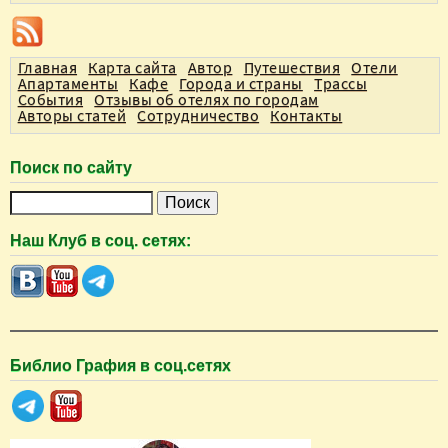
Главная
Карта сайта
Автор
Путешествия
Отели
Апартаменты
Кафе
Города и страны
Трассы
События
Отзывы об отелях по городам
Авторы статей
Сотрудничество
Контакты
Поиск по сайту
П
о
Наш Клуб в соц. сетях:
и
с
к
Библио Графия в соц.сетях