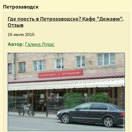
В
Петрозаводск
ы
Где поесть в Петрозаводске? Кафе "Дежавю".
з
Отзыв
д
16 июля 2015
е
Автор:
Галина Лукас
с
ь