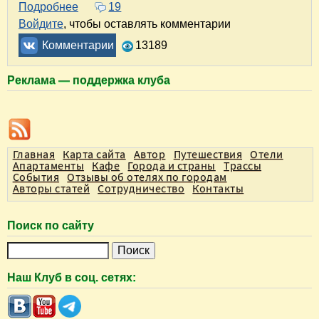
Подробнее
о Город Бронницы. Купола храма Михаила А
19
Войдите
, чтобы оставлять комментарии
Комментарии
13189
Реклама — поддержка клуба
Главная
Карта сайта
Автор
Путешествия
Отели
Апартаменты
Кафе
Города и страны
Трассы
События
Отзывы об отелях по городам
Авторы статей
Сотрудничество
Контакты
Поиск по сайту
П
о
Наш Клуб в соц. сетях:
и
с
к