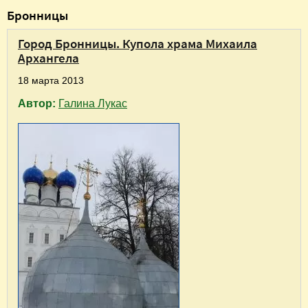
В
Бронницы
ы
Город Бронницы. Купола храма Михаила
з
Архангела
д
18 марта 2013
е
Автор:
Галина Лукас
с
ь