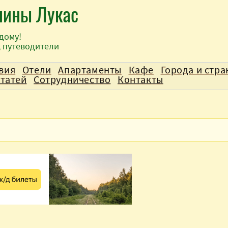
лины Лукас
дому!
, путеводители
вия
Отели
Апартаменты
Кафе
Города и стр
статей
Сотрудничество
Контакты