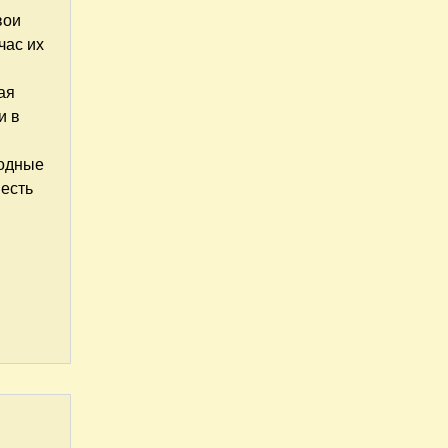
вои
час их
ая
и в
модные
 есть