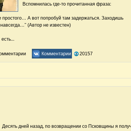
Вспомнилась где-то прочитанная фраза:
е простого… А вот попробуй там задержаться. Заходишь
навсегда…" (Автор не известен)
есть...
итат и поговорок о доверии
комментарии
Комментарии
20157
Десять дней назад, по возвращении со Псковщины я полу