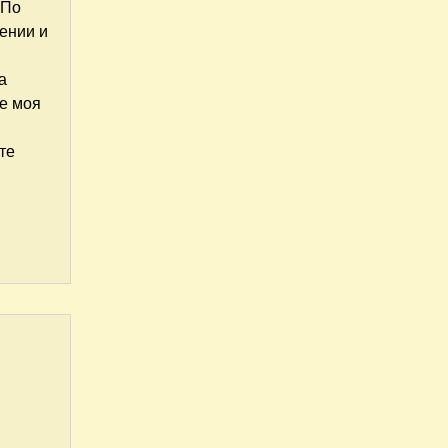
"По
тении и
а
же моя
те