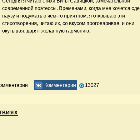
Сегодня я читаю стихи Виты Савицкой, замечательной
современной поэтессы. Временами, когда мне хочется сде
паузу и подумать о чем-то приятном, я открываю эти
стихотворения, читаю их, со вкусом проговаривая, и они,
окутывая, дарят желанную гармонию.
ихи Виты Савицкой
комментарии
Комментарии
13027
твиях