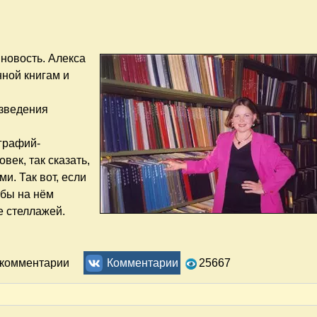
новость. Алекса
нной книгам и
изведения
ографий-
век, так сказать,
и. Так вот, если
 бы на нём
е стеллажей.
ле
ь комментарии
Комментарии
25667