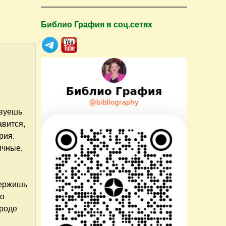
Библио Графия в соц.сетях
твуешь
авится,
рия.
ичные,
держишь
го
вроде