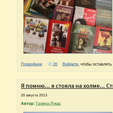
о Моя любимая библиотека
Подробнее
20
Войдите
, чтобы оставлят
Я помню... я стояла на холме... 
20 августа 2013
Автор:
Галина Лукас