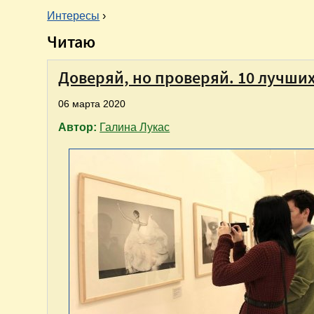
Интересы
›
Читаю
В
ы
Доверяй, но проверяй. 10 лучших
06 марта 2020
з
Автор:
Галина Лукас
д
е
с
ь