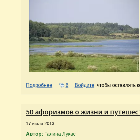
о Я помню... я стояла на холме... Ст
Подробнее
6
Войдите
, чтобы оставлять 
50 афоризмов о жизни и путешес
17 июля 2013
Автор:
Галина Лукас