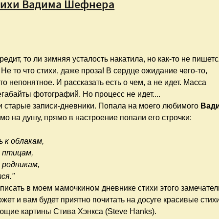
Стихи Вадима Шефнера
редит, то ли зимняя усталость накатила, но как-то не пишетс
Не то что стихи, даже проза! В сердце ожидание чего-то,
то непонятное. И рассказать есть о чем, а не идет. Масса
габайты фотографий. Но процесс не идет....
ки старые записи-дневники. Попала на моего любимого
Вад
рямо на душу, прямо в настроение попали его строчки:
ь к облакам,
 птицам,
 родникам,
ся."
аписать в моем мамочкином дневнике стихи этого замечател
ожет и вам будет приятно почитать на досуге красивые стихи.
ющие картины Стива Хэнкса (Steve Hanks).