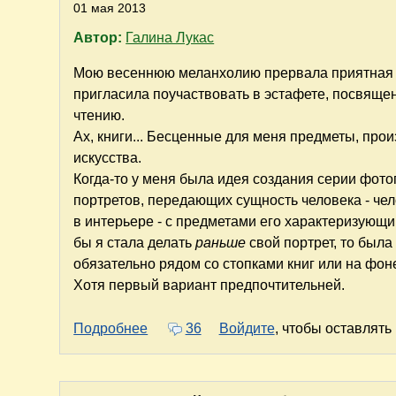
01 мая 2013
Автор:
Галина Лукас
Мою весеннюю меланхолию прервала приятная 
пригласила поучаствовать в эстафете, посвяще
чтению.
Ах, книги... Бесценные для меня предметы, про
искусства.
Когда-то у меня была идея создания серии фот
портретов, передающих сущность человека - чело
в интерьере - с предметами его характеризующим
бы я стала делать
раньше
свой портрет, то была
обязательно рядом со стопками книг или на фон
Хотя первый вариант предпочтительней.
о Дама в очках и с книгой в автомоби
Подробнее
36
Войдите
, чтобы оставлят