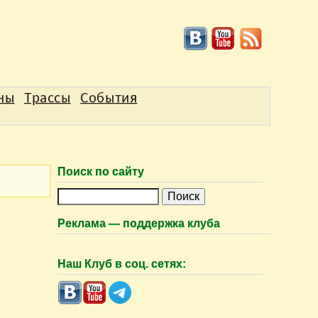
аны
Трассы
События
Поиск по сайту
П
о
Реклама — поддержка клуба
и
с
Наш Клуб в соц. сетях:
к