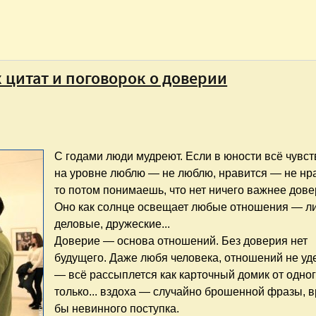
 цитат и поговорок о доверии
С годами люди мудреют. Если в юности всё чувс
на уровне люблю — не люблю, нравится — не нр
то потом понимаешь, что нет ничего важнее дове
Оно как солнце освещает любые отношения — л
деловые, дружеские...
Доверие — основа отношений. Без доверия нет
будущего. Даже любя человека, отношений не у
— всё рассыплется как карточный домик от одно
только... вздоха — случайно брошенной фразы, 
бы невинного поступка.