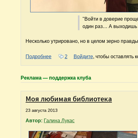
"Войти в доверие прощ
один раз… А выходишь 
Несколько утрировано, но в целом зерно правды 
о Доверяй, но проверяй. 10 лучших ц
Подробнее
2
Войдите
, чтобы оставлять 
Реклама — поддержка клуба
Моя любимая библиотека
23 августа 2013
Автор:
Галина Лукас