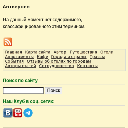
В
Антверпен
ы
з
На данный момент нет содержимого,
классифицированного этим термином.
д
е
с
ь
Главная
Карта сайта
Автор
Путешествия
Отели
Апартаменты
Кафе
Города и страны
Трассы
События
Отзывы об отелях по городам
Авторы статей
Сотрудничество
Контакты
Поиск по сайту
П
о
Наш Клуб в соц. сетях:
и
с
к