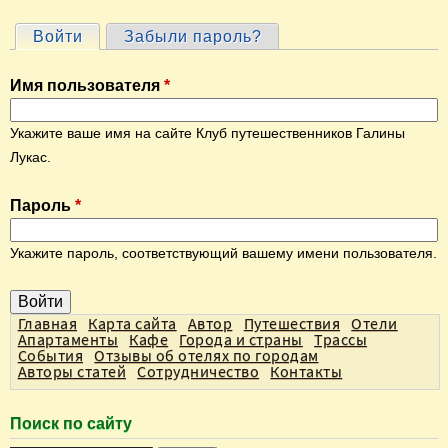
Войти
(активная вкладка)
Забыли пароль?
Г
л
Имя пользователя
*
а
в
Укажите ваше имя на сайте Клуб путешественников Галины
н
Лукас.
ы
Пароль
*
е
в
Укажите пароль, соответствующий вашему имени пользователя.
к
л
а
Главная
Карта сайта
Автор
Путешествия
Отели
Апартаменты
Кафе
Города и страны
Трассы
д
События
Отзывы об отелях по городам
Авторы статей
Сотрудничество
Контакты
к
и
Поиск по сайту