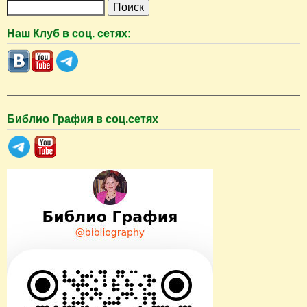
П
о
Наш Клуб в соц. сетях:
и
с
к
Библио Графия в соц.сетях