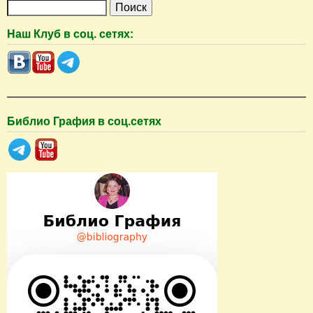
П
о
Наш Клуб в соц. сетях:
и
с
к
Библио Графия в соц.сетях