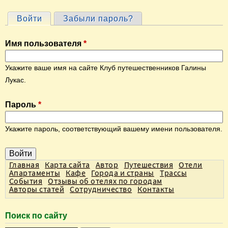
Войти
(активная вкладка)
Забыли пароль?
Г
л
Имя пользователя
*
а
в
Укажите ваше имя на сайте Клуб путешественников Галины
н
Лукас.
ы
Пароль
*
е
в
Укажите пароль, соответствующий вашему имени пользователя.
к
л
а
Главная
Карта сайта
Автор
Путешествия
Отели
Апартаменты
Кафе
Города и страны
Трассы
д
События
Отзывы об отелях по городам
Авторы статей
Сотрудничество
Контакты
к
и
Поиск по сайту