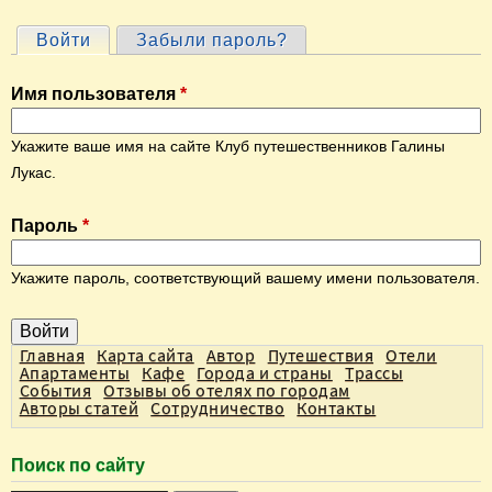
Войти
(активная вкладка)
Забыли пароль?
Г
л
Имя пользователя
*
а
в
Укажите ваше имя на сайте Клуб путешественников Галины
н
Лукас.
ы
Пароль
*
е
в
Укажите пароль, соответствующий вашему имени пользователя.
к
л
а
Главная
Карта сайта
Автор
Путешествия
Отели
Апартаменты
Кафе
Города и страны
Трассы
д
События
Отзывы об отелях по городам
Авторы статей
Сотрудничество
Контакты
к
и
Поиск по сайту