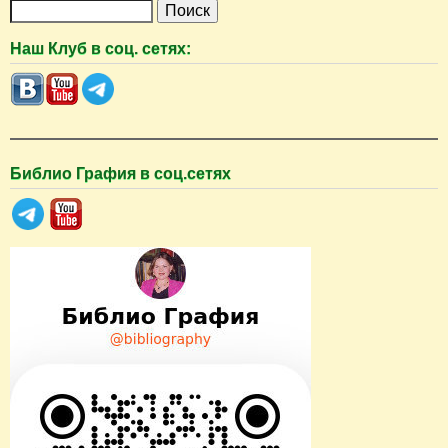
П
о
Наш Клуб в соц. сетях:
и
с
к
Библио Графия в соц.сетях