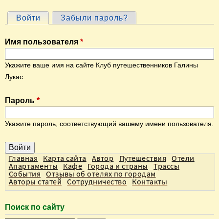
Войти
(активная вкладка)
Забыли пароль?
Г
л
Имя пользователя
*
а
в
Укажите ваше имя на сайте Клуб путешественников Галины
н
Лукас.
ы
Пароль
*
е
в
Укажите пароль, соответствующий вашему имени пользователя.
к
л
а
Главная
Карта сайта
Автор
Путешествия
Отели
Апартаменты
Кафе
Города и страны
Трассы
д
События
Отзывы об отелях по городам
Авторы статей
Сотрудничество
Контакты
к
и
Поиск по сайту