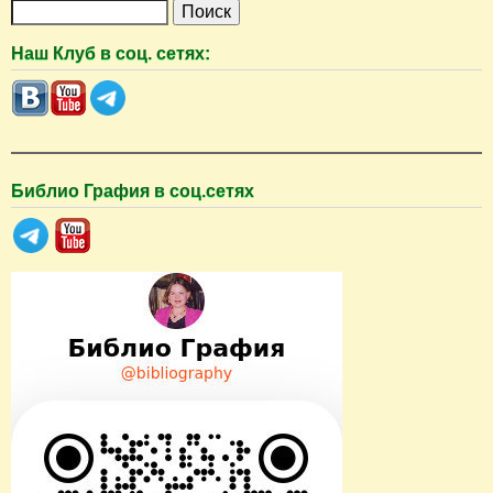
П
о
Наш Клуб в соц. сетях:
и
с
к
Библио Графия в соц.сетях