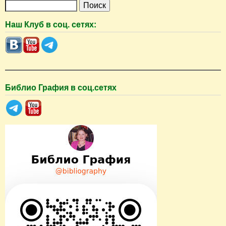
П
о
Наш Клуб в соц. сетях:
и
с
к
Библио Графия в соц.сетях