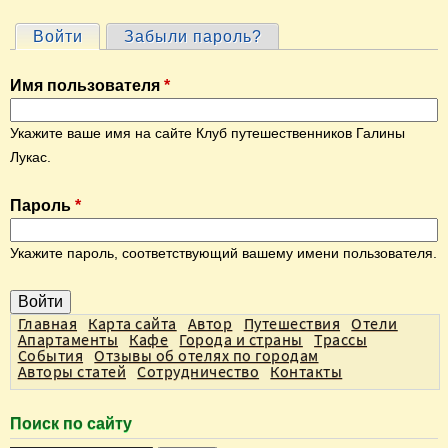
Войти
(активная вкладка)
Забыли пароль?
Г
л
Имя пользователя
*
а
в
Укажите ваше имя на сайте Клуб путешественников Галины
н
Лукас.
ы
Пароль
*
е
в
Укажите пароль, соответствующий вашему имени пользователя.
к
л
а
Главная
Карта сайта
Автор
Путешествия
Отели
Апартаменты
Кафе
Города и страны
Трассы
д
События
Отзывы об отелях по городам
Авторы статей
Сотрудничество
Контакты
к
и
Поиск по сайту