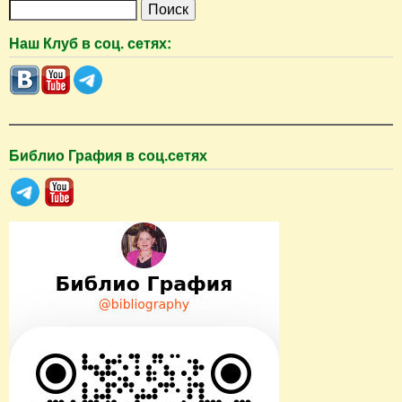
П
о
Наш Клуб в соц. сетях:
и
с
к
Библио Графия в соц.сетях