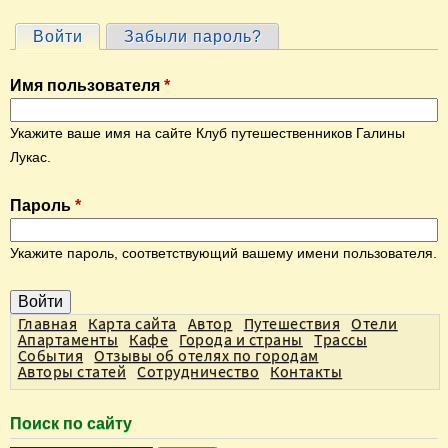
Войти
(активная вкладка)
Забыли пароль?
Г
л
Имя пользователя
*
а
в
Укажите ваше имя на сайте Клуб путешественников Галины
н
Лукас.
ы
Пароль
*
е
в
Укажите пароль, соответствующий вашему имени пользователя.
к
л
а
Главная
Карта сайта
Автор
Путешествия
Отели
Апартаменты
Кафе
Города и страны
Трассы
д
События
Отзывы об отелях по городам
Авторы статей
Сотрудничество
Контакты
к
и
Поиск по сайту