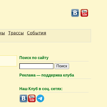
аны
Трассы
События
Поиск по сайту
П
о
Реклама — поддержка клуба
и
с
Наш Клуб в соц. сетях:
к