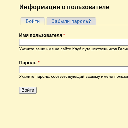
Информация о пользователе
Войти
(активная вкладка)
Забыли пароль?
Г
Имя пользователя
*
л
Укажите ваше имя на сайте Клуб путешественников Гали
а
Пароль
*
в
Укажите пароль, соответствующий вашему имени пользо
н
ы
е
в