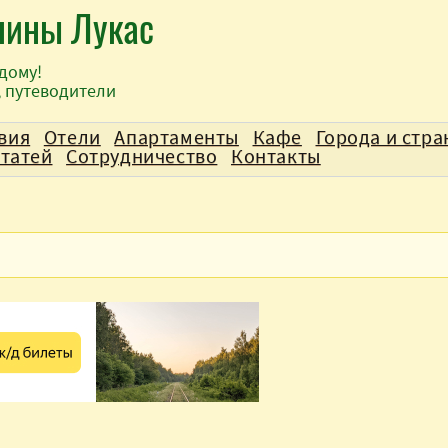
лины Лукас
дому!
, путеводители
вия
Отели
Апартаменты
Кафе
Города и стр
статей
Сотрудничество
Контакты