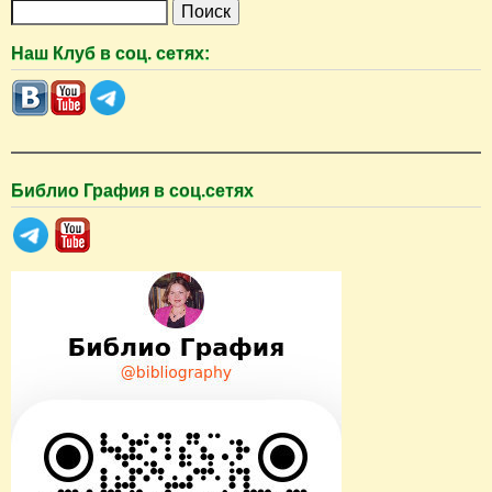
П
о
Наш Клуб в соц. сетях:
и
с
к
Библио Графия в соц.сетях