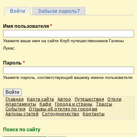
Войти
(активная вкладка)
Забыли пароль?
Г
л
Имя пользователя
*
а
в
Укажите ваше имя на сайте Клуб путешественников Галины
н
Лукас.
ы
Пароль
*
е
в
Укажите пароль, соответствующий вашему имени пользователя.
к
л
а
Главная
Карта сайта
Автор
Путешествия
Отели
Апартаменты
Кафе
Города и страны
Трассы
д
События
Отзывы об отелях по городам
Авторы статей
Сотрудничество
Контакты
к
и
Поиск по сайту