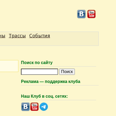
аны
Трассы
События
Поиск по сайту
П
о
Реклама — поддержка клуба
и
с
Наш Клуб в соц. сетях:
к