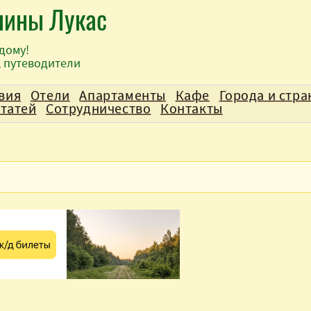
лины Лукас
дому!
, путеводители
вия
Отели
Апартаменты
Кафе
Города и стр
статей
Сотрудничество
Контакты