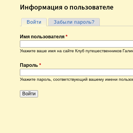
Информация о пользователе
Войти
(активная вкладка)
Забыли пароль?
Г
Имя пользователя
*
л
Укажите ваше имя на сайте Клуб путешественников Гали
а
Пароль
*
в
Укажите пароль, соответствующий вашему имени пользо
н
ы
е
в