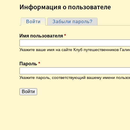
Информация о пользователе
Войти
(активная вкладка)
Забыли пароль?
Г
Имя пользователя
*
л
Укажите ваше имя на сайте Клуб путешественников Гали
а
Пароль
*
в
Укажите пароль, соответствующий вашему имени пользо
н
ы
е
в