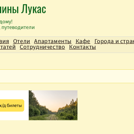
лины Лукас
дому!
, путеводители
вия
Отели
Апартаменты
Кафе
Города и стр
статей
Сотрудничество
Контакты