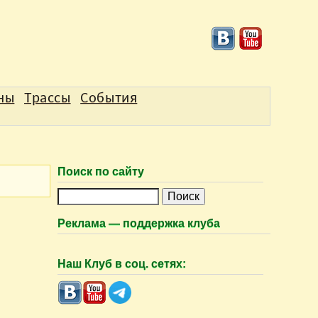
аны
Трассы
События
Поиск по сайту
П
о
Реклама — поддержка клуба
и
с
Наш Клуб в соц. сетях:
к