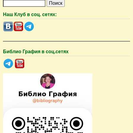
П
о
Наш Клуб в соц. сетях:
и
с
к
Библио Графия в соц.сетях