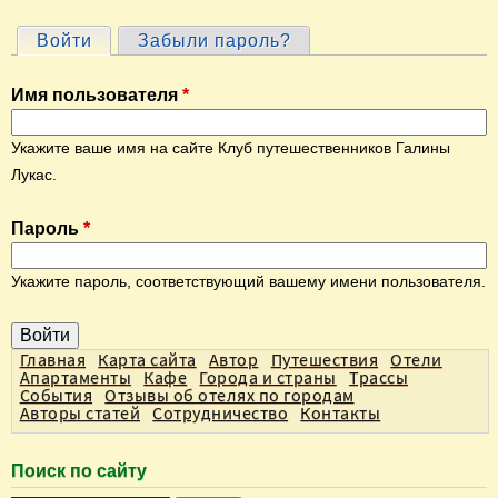
Войти
(активная вкладка)
Забыли пароль?
Г
л
Имя пользователя
*
а
в
Укажите ваше имя на сайте Клуб путешественников Галины
н
Лукас.
ы
Пароль
*
е
в
Укажите пароль, соответствующий вашему имени пользователя.
к
л
а
Главная
Карта сайта
Автор
Путешествия
Отели
Апартаменты
Кафе
Города и страны
Трассы
д
События
Отзывы об отелях по городам
Авторы статей
Сотрудничество
Контакты
к
и
Поиск по сайту