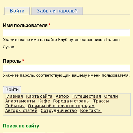
Войти
(активная вкладка)
Забыли пароль?
Г
л
Имя пользователя
*
а
в
Укажите ваше имя на сайте Клуб путешественников Галины
н
Лукас.
ы
Пароль
*
е
в
Укажите пароль, соответствующий вашему имени пользователя.
к
л
а
Главная
Карта сайта
Автор
Путешествия
Отели
Апартаменты
Кафе
Города и страны
Трассы
д
События
Отзывы об отелях по городам
Авторы статей
Сотрудничество
Контакты
к
и
Поиск по сайту