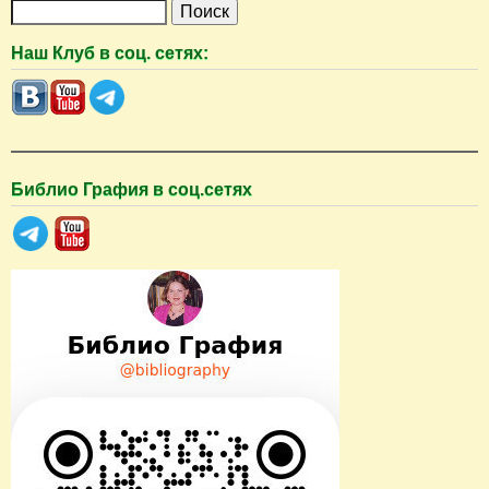
П
о
Наш Клуб в соц. сетях:
и
с
к
Библио Графия в соц.сетях