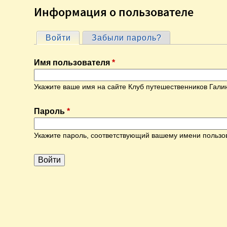
Информация о пользователе
Войти
(активная вкладка)
Забыли пароль?
Г
Имя пользователя
*
л
Укажите ваше имя на сайте Клуб путешественников Гали
а
Пароль
*
в
Укажите пароль, соответствующий вашему имени пользо
н
ы
е
в