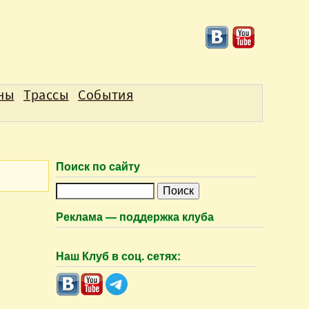
аны
Трассы
События
Поиск по сайту
П
о
Реклама — поддержка клуба
и
с
Наш Клуб в соц. сетях:
к