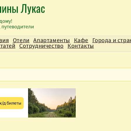
лины Лукас
дому!
, путеводители
вия
Отели
Апартаменты
Кафе
Города и стр
статей
Сотрудничество
Контакты