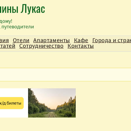
лины Лукас
дому!
, путеводители
вия
Отели
Апартаменты
Кафе
Города и стр
статей
Сотрудничество
Контакты