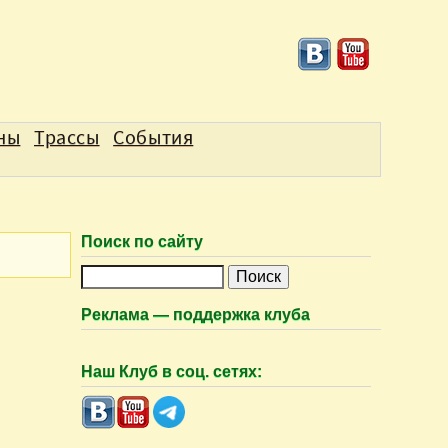
аны
Трассы
События
Поиск по сайту
П
о
Реклама — поддержка клуба
и
с
Наш Клуб в соц. сетях:
к