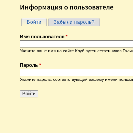
Информация о пользователе
Войти
(активная вкладка)
Забыли пароль?
Г
Имя пользователя
*
л
Укажите ваше имя на сайте Клуб путешественников Гали
а
Пароль
*
в
Укажите пароль, соответствующий вашему имени пользо
н
ы
е
в