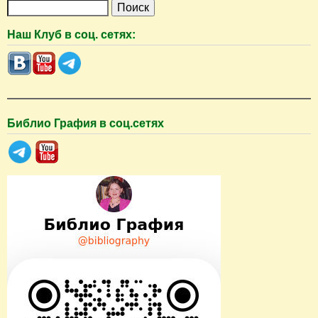
П
о
Наш Клуб в соц. сетях:
и
с
к
Библио Графия в соц.сетях