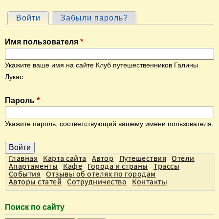
Войти
(активная вкладка)
Забыли пароль?
Г
л
Имя пользователя
*
а
в
Укажите ваше имя на сайте Клуб путешественников Галины
н
Лукас.
ы
Пароль
*
е
в
Укажите пароль, соответствующий вашему имени пользователя.
к
л
а
Главная
Карта сайта
Автор
Путешествия
Отели
Апартаменты
Кафе
Города и страны
Трассы
д
События
Отзывы об отелях по городам
Авторы статей
Сотрудничество
Контакты
к
и
Поиск по сайту