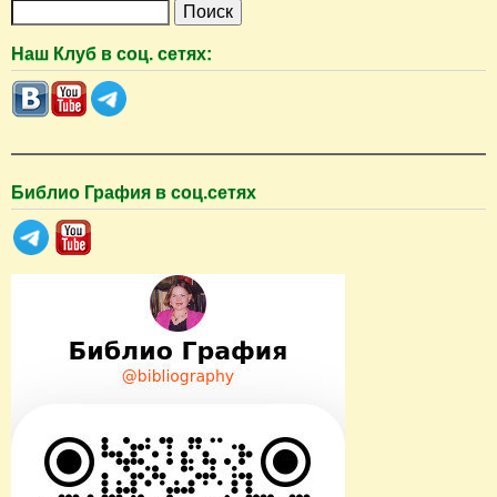
П
о
Наш Клуб в соц. сетях:
и
с
к
Библио Графия в соц.сетях