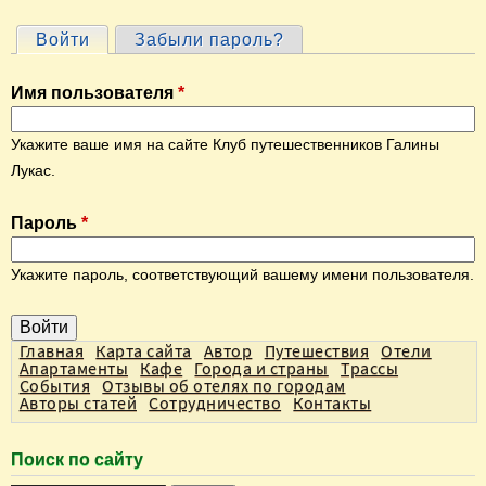
Войти
(активная вкладка)
Забыли пароль?
Г
л
Имя пользователя
*
а
в
Укажите ваше имя на сайте Клуб путешественников Галины
н
Лукас.
ы
Пароль
*
е
в
Укажите пароль, соответствующий вашему имени пользователя.
к
л
а
Главная
Карта сайта
Автор
Путешествия
Отели
Апартаменты
Кафе
Города и страны
Трассы
д
События
Отзывы об отелях по городам
Авторы статей
Сотрудничество
Контакты
к
и
Поиск по сайту