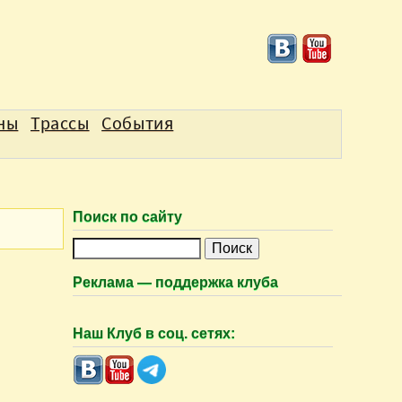
аны
Трассы
События
Поиск по сайту
П
о
Реклама — поддержка клуба
и
с
Наш Клуб в соц. сетях:
к