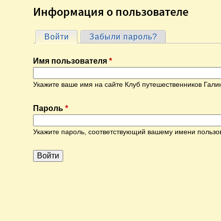
Информация о пользователе
Войти
(активная вкладка)
Забыли пароль?
Г
Имя пользователя
*
л
Укажите ваше имя на сайте Клуб путешественников Гали
а
Пароль
*
в
Укажите пароль, соответствующий вашему имени пользо
н
ы
е
в