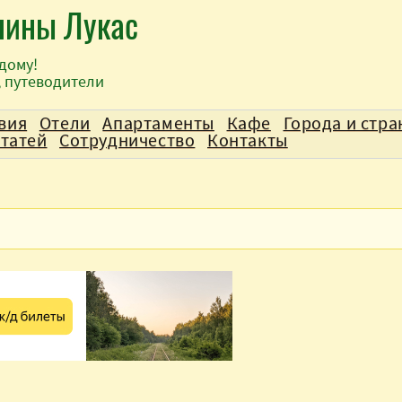
лины Лукас
дому!
, путеводители
вия
Отели
Апартаменты
Кафе
Города и стр
статей
Сотрудничество
Контакты