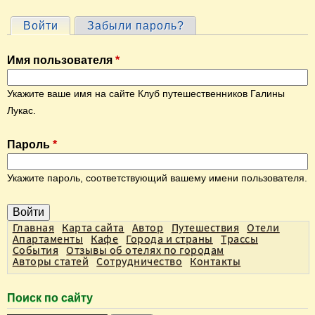
Войти
(активная вкладка)
Забыли пароль?
Г
л
Имя пользователя
*
а
в
Укажите ваше имя на сайте Клуб путешественников Галины
н
Лукас.
ы
Пароль
*
е
в
Укажите пароль, соответствующий вашему имени пользователя.
к
л
а
Главная
Карта сайта
Автор
Путешествия
Отели
Апартаменты
Кафе
Города и страны
Трассы
д
События
Отзывы об отелях по городам
Авторы статей
Сотрудничество
Контакты
к
и
Поиск по сайту