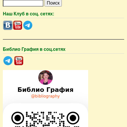
П
о
Наш Клуб в соц. сетях:
и
с
к
Библио Графия в соц.сетях