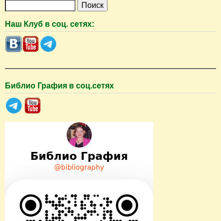
П
о
Наш Клуб в соц. сетях:
и
с
к
Библио Графия в соц.сетях