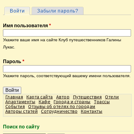
Войти
(активная вкладка)
Забыли пароль?
Г
л
Имя пользователя
*
а
в
Укажите ваше имя на сайте Клуб путешественников Галины
н
Лукас.
ы
Пароль
*
е
в
Укажите пароль, соответствующий вашему имени пользователя.
к
л
а
Главная
Карта сайта
Автор
Путешествия
Отели
Апартаменты
Кафе
Города и страны
Трассы
д
События
Отзывы об отелях по городам
Авторы статей
Сотрудничество
Контакты
к
и
Поиск по сайту