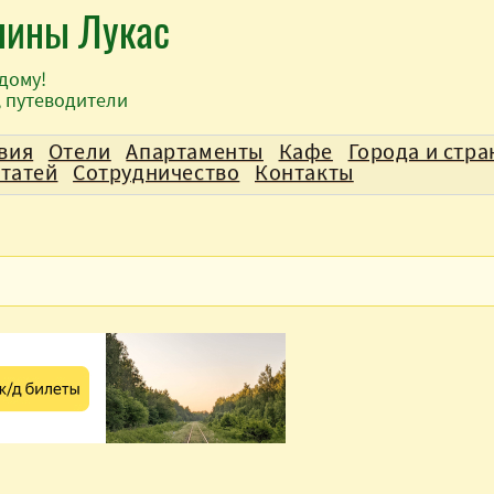
лины Лукас
дому!
, путеводители
вия
Отели
Апартаменты
Кафе
Города и стр
статей
Сотрудничество
Контакты