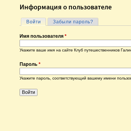
Информация о пользователе
Войти
(активная вкладка)
Забыли пароль?
Г
Имя пользователя
*
л
Укажите ваше имя на сайте Клуб путешественников Гали
а
Пароль
*
в
Укажите пароль, соответствующий вашему имени пользо
н
ы
е
в