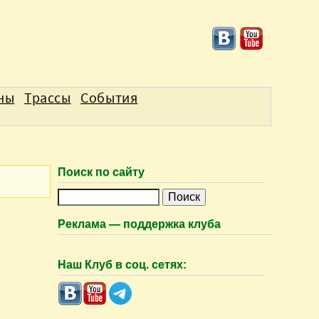
аны
Трассы
События
Поиск по сайту
П
о
Реклама — поддержка клуба
и
с
Наш Клуб в соц. сетях:
к