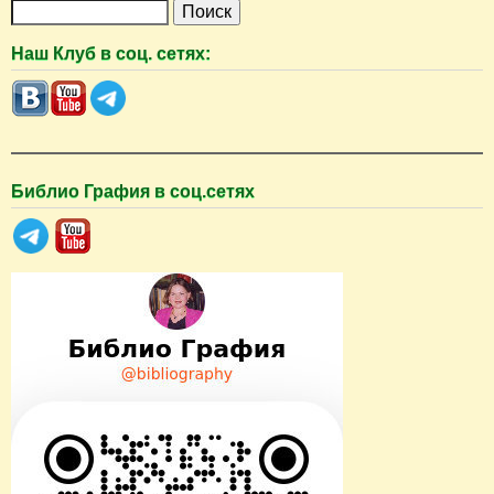
П
о
Наш Клуб в соц. сетях:
и
с
к
Библио Графия в соц.сетях