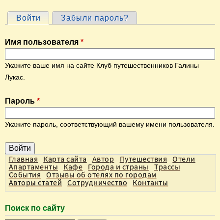
Войти
(активная вкладка)
Забыли пароль?
Г
л
Имя пользователя
*
а
в
Укажите ваше имя на сайте Клуб путешественников Галины
н
Лукас.
ы
Пароль
*
е
в
Укажите пароль, соответствующий вашему имени пользователя.
к
л
а
Главная
Карта сайта
Автор
Путешествия
Отели
Апартаменты
Кафе
Города и страны
Трассы
д
События
Отзывы об отелях по городам
Авторы статей
Сотрудничество
Контакты
к
и
Поиск по сайту